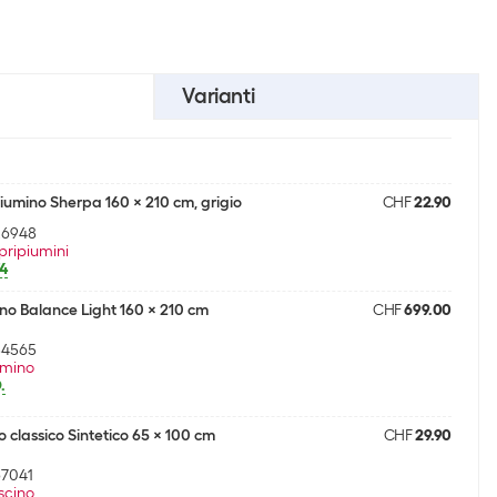
Varianti
mino Sherpa 160 x 210 cm, grigio
CHF
22.90
26948
pripiumini
74
ino Balance Light 160 x 210 cm
CHF
699.00
84565
umino
.
classico Sintetico 65 x 100 cm
CHF
29.90
67041
scino