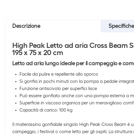
Descrizione
Specifich
High Peak Letto ad aria Cross Beam Si
195 x 75 x 20 cm
Letto ad aria lungo ideale per il campeggio e come 
Facile da pulire e repellente allo sporco
Si gonfia in pochi minuti con la pompa a pedale integra
Funzione antiscivolo per superfici lisce
Può essere gonfiato anche con una pompa esterna a m
Superficie in viscosa organica per un meraviglioso comf
Capacità di carico: 100 kg
Il materassino gonfiabile singolo High Peak Cross Beam è un'
campeggio, i festival o come letto per gli ospiti. La struttu