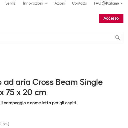
Servizi
Innovazioni
Azioni
Contatto
FAQ
Italiano
Accesso
Submit
o ad aria Cross Beam Single
 x 75 x 20 cm
 il campeggio e come letto per gli ospiti
 incl.)