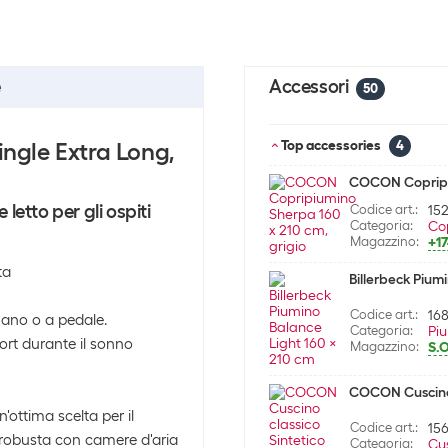
e
Accessori
50
ngle Extra Long,
Top accessories
4
COCON Copripiu
letto per gli ospiti
Codice art.:
15
Categoria:
Co
Magazzino:
+1
ta
Billerbeck Pium
Codice art.:
16
ano o a pedale.
Categoria:
Pi
ort durante il sonno
Magazzino:
S.O
COCON Cuscino 
ottima scelta per il
Codice art.:
15
ra robusta con camere d'aria
Categoria:
Cu