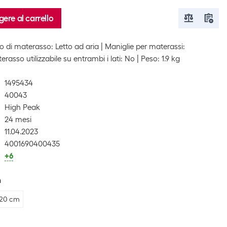
ere al carrello
o di materasso: Letto ad aria
Maniglie per materassi:
erasso utilizzabile su entrambi i lati: No
Peso: 1.9 kg
1495434
40043
High Peak
24 mesi
11.04.2023
4001690400435
+6
 20 cm