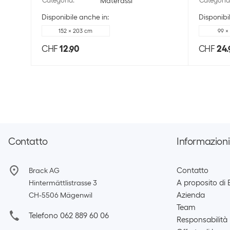
Categoria
:
Materassi
Categoria
Disponibile anche in:
Disponibi
152 x 203 cm
99 x
CHF
12.90
CHF
24.
Contatto
Informazioni
Contatto
Brack AG
A proposito di 
Hintermättlistrasse 3
Azienda
CH-5506 Mägenwil
Team
Telefono 062 889 60 06
Responsabilità