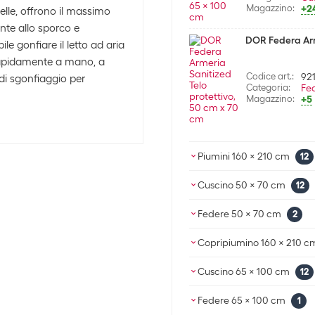
Magazzino:
+2
 pelle, offrono il massimo
ente allo sporco e
DOR Federa Arme
e gonfiare il letto ad aria
o rapidamente a mano, a
Codice art.:
92
di sgonfiaggio per
Categoria:
Fe
Magazzino:
+5
Piumini 160 x 210 cm
12
Billerbeck Pium
Cuscino 50 x 70 cm
12
Albis Cuscino c
Federe 50 x 70 cm
2
Codice art.:
89
Categoria:
Pi
DOR Federa Arme
Codice art.:
89
Copripiumino 160 x 210 c
Magazzino:
S.O
Categoria:
Cu
Magazzino:
+1
Nobilium Copri
Cuscino 65 x 100 cm
12
Codice art.:
92
Categoria:
Fe
Codice art.:
10
Interio Bettwa
Albis Cuscino c
Magazzino:
+5
Federe 65 x 100 cm
1
Billerbeck Cusc
Categoria:
Co