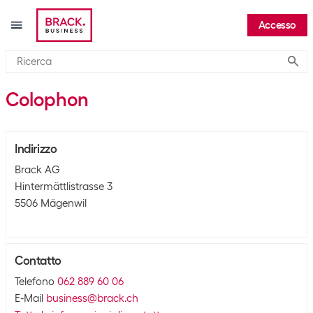
Accesso
Submi
Colophon
Indirizzo
Brack AG
Hintermättlistrasse 3
5506 Mägenwil
Contatto
Telefono
062 889 60 06
E-Mail
business@brack.ch