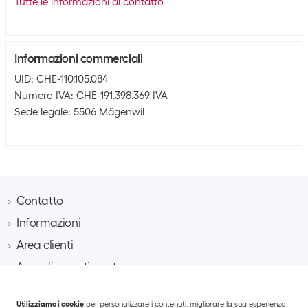
Tutte le informazioni di contatto
Informazioni commerciali
UID: CHE-110.105.084
Numero IVA: CHE-191.398.369 IVA
Sede legale: 5506 Mägenwil
Contatto
Informazioni
Brack AG
Hintermättlistrasse 3
Area clienti
Contatto
CH-5506 Mägenwil
A proposito di Brack Business
Area di assortimento
Richiedere un account cliente
Azienda
Telefono 062 889 60 06
Richiesta di progetto
IT
Team
Spese di spedizione e consegna
E-mail business@brack.ch
Multimedia
Utilizziamo i cookie
per personalizzare i contenuti, migliorare la sua esperienza