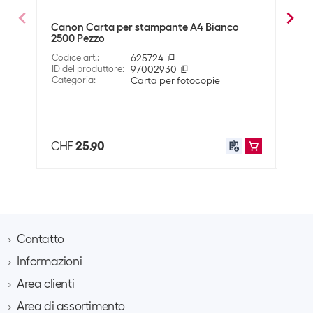
Dimensioni
Canon Carta per stampante A4 Bianco
Anta
2500 Pezzo
A4 B
Formato della carta
A4
Codice art.
:
625724
Codic
ID del produttore
:
97002930
ID de
Categoria
:
Carta per fotocopie
Cate
Compatibilità
Dispo
Adatto alle stampanti
Laser
CHF
25.90
CHF
Dati tecnici
Bianchezza nella CIE
170
Grammatura
200 g/m²
Ottica
Contatto
Colore della carta
Bianco luminoso
Informazioni
Brack AG
Hintermättlistrasse 3
Area clienti
Contatto
Dati di spedizione
CH-5506 Mägenwil
A proposito di Brack Business
Area di assortimento
Richiedere un account cliente