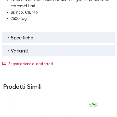
entrambi i lati
Bianco: CIE 146
2500 fogli
Specifiche
Varianti
Materiale
Proprietà del
Stampabile su entrambi i lati
Formato della carta
Segnalazione di dati errati
materiale
Certificato ECF
Senza legno
A3
A4
A5
+36
+748
+141
Prodotti Simili
Informazioni generali sul prodotto
Tipo di carta
Carta per fotocopie
Unità di imballaggio
2500 Pezzo
+748