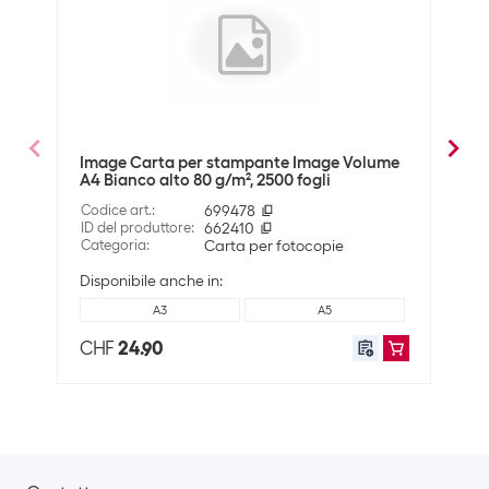
Dimensioni
Formato della carta
A3
Compatibilità
Adatto alle stampanti
Universale
Image Carta per stampante Image Volume
Imag
A4 Bianco alto 80 g/m², 2500 fogli
A4 8
Dati tecnici
Codice art.
:
699478
Codic
Bianchezza nella CIE
146
ID del produttore
:
662410
ID de
Categoria
:
Carta per fotocopie
Cate
Grammatura
80 g/m²
Disponibile anche in:
A3
A5
Ottica
CHF
24.90
CHF
Colore della carta
Bianco
Dati di spedizione
Peso
25800 g