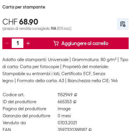
Carta per stampante
CHF
68.90
(prezzo di vendita consigliato
IVA
8.1% incl.)
Aggiungere al carrello
Adatto alle stampanti: Universale
Grammatura: 80 g/m²
Tipo
di carta: Carta per fotocopie
Proprietà del materiale:
Stampabile su entrambi i lati, Certificato ECF, Senza
legno
Formato della carta: A3
Bianchezza nella CIE: 146
Codice art.
1152949
ID del produttore
665353
Pagina del produttore
Image
Garanzia del produttore
0 mesi
Venduto da
07.03.2021
EAN
3597320388187