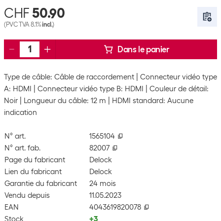
CHF
50.90
(PVC TVA 8.1%
incl.
)
Dans le panier
Type de câble: Câble de raccordement
Connecteur vidéo type
A: HDMI
Connecteur vidéo type B: HDMI
Couleur de détail:
Noir
Longueur du câble: 12 m
HDMI standard: Aucune
indication
N° art.
1565104
N° art. fab.
82007
Page du fabricant
Delock
Lien du fabricant
Delock
Garantie du fabricant
24 mois
Vendu depuis
11.05.2023
EAN
4043619820078
Stock
+3