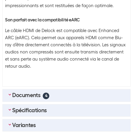
impressionnants et sont restituées de façon optimale.
Son parfait avec la compatibilité eARC
Le câble HDMI de Delock est compatible avec Enhanced
ARC (eARC). Cela permet aux appareils HDMI comme Blu-
ray d’être directement connectés à la télévision. Les signaux
audios non compressés sont ensuite transmis directement
et sans perte au système audio connecté via le canal de
retour audio.
Documents
4
Spécifications
EN_Datasheet_datenblatt_82007_EN
(
0.29
MB)
DE_Datenblatt_datenblatt_82007_DE
(
0.28
MB)
Variantes
Emballage en vrac
FR_Brochure_datenblatt_82007_FR
(
0.29
MB)