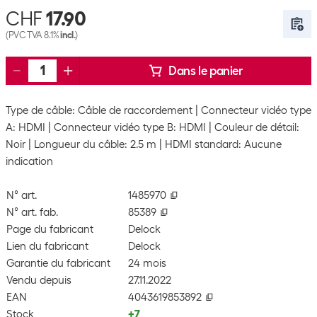
CHF
17.90
(PVC TVA 8.1%
incl.
)
Dans le panier
Type de câble: Câble de raccordement
Connecteur vidéo type
A: HDMI
Connecteur vidéo type B: HDMI
Couleur de détail:
Noir
Longueur du câble: 2.5 m
HDMI standard: Aucune
indication
N° art.
1485970
N° art. fab.
85389
Page du fabricant
Delock
Lien du fabricant
Delock
Garantie du fabricant
24 mois
Vendu depuis
27.11.2022
EAN
4043619853892
Stock
+7