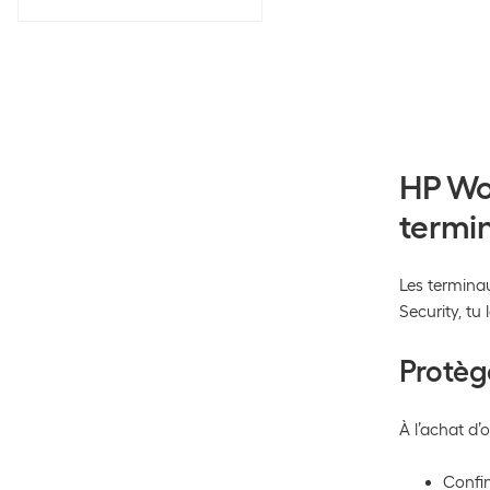
HP Wol
termi
Les terminau
Security, tu
Protèg
À l’achat d’
Confin