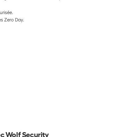
risée.
es Zero Day.
c Wolf Security