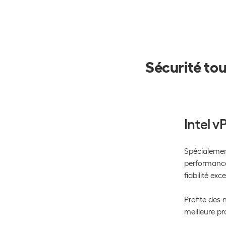
Sécurité to
Intel 
Spécialement
performances
fiabilité exc
Profite des 
meilleure p