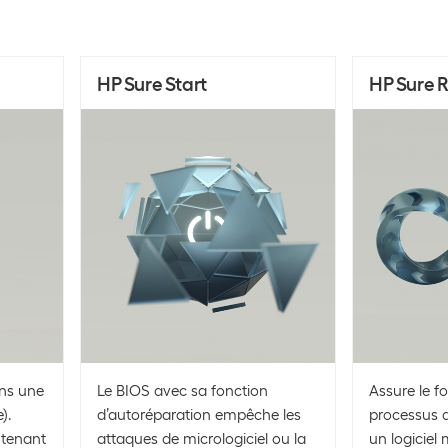
HP Sure Start
HP Sure 
ans une
Le BIOS avec sa fonction
Assure le 
).
d’autoréparation empêche les
processus d
ontenant
attaques de micrologiciel ou la
un logiciel 