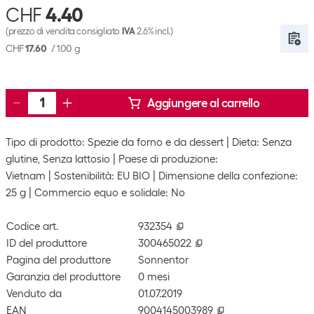
CHF
4.40
(prezzo di vendita consigliato
IVA
2.6% incl.)
CHF
17.60
/
100 g
Aggiungere al carrello
Tipo di prodotto: Spezie da forno e da dessert
Dieta: Senza
glutine, Senza lattosio
Paese di produzione:
Vietnam
Sostenibilità: EU BIO
Dimensione della confezione:
25 g
Commercio equo e solidale: No
Codice art.
932354
ID del produttore
300465022
Pagina del produttore
Sonnentor
Garanzia del produttore
0 mesi
Venduto da
01.07.2019
EAN
9004145003989