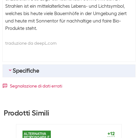
Strahlen ist ein mittelalterliches Lebens- und Lichtsymbol,
welches bis heute viele Bauernhöfe in der Umgebung ziert
und heute mit Sonnentor für nachhaltige und faire Bio-
Produkte steht.
traduzione da deepL.com
Specifiche
Bulk packaging
Segnalazione di dati errati
Unità di imballaggio
1 pezzo
Bulk packaging
6 pezzi di 1
Prodotti Simili
Informazioni legali
Paese di produzione
Vietnam
+12
ALTERNATIVA
ALTE
RESPONSABILE
RESP