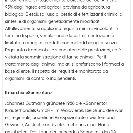
in conformità al Regolamento biologico dell'UE. Almeno il
95% degli ingredienti agricoli proviene da agricoltura
biologica. È escluso l'uso di pesticidi e fertilizzanti chimici di
sintesi e di organismi geneticamente modificati.
All'allevamento si applicano requisiti minimi vincolanti in
termini di spazio, ventilazione e luce. L'alimentazione è
limitata a mangimi prodotti con metodi biologici, senza
l'aggiunta di antibiotici e stimolatori delle prestazioni, ed è
vietata la somministrazione di farine animali. Per il
trattamento degli animali malati si preferiscono i farmaci a
base di erbe. Il rispetto dei requisiti è monitorato da
organismi di controllo indipendenti.
Il marchio «Sonnentor»
Johannes Gutmann gründete 1988 die «Sonnentor
Kräuterhandels GmbH» im Waldviertel. Die Grundidee war
es, regionale, bäuerliche Bio-Spezialitäten wie Tee- und
Gewürze, Austriche und vieles mehr aus einer Hand
anzubieten. Das Logo der lachenden Sonne mit den 24