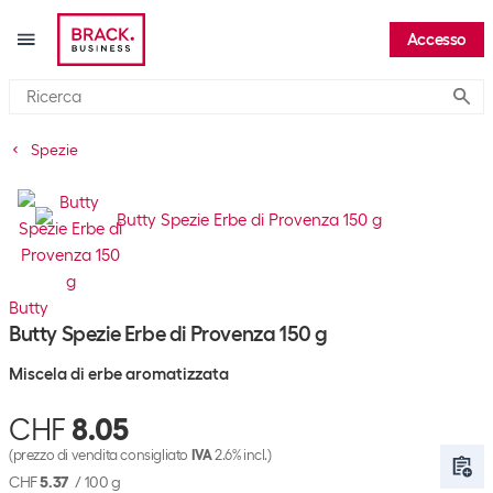
Accesso
Submi
Spezie
Butty
Butty Spezie Erbe di Provenza 150 g
Miscela di erbe aromatizzata
CHF
8.05
(prezzo di vendita consigliato
IVA
2.6% incl.)
CHF
5.37
/
100 g