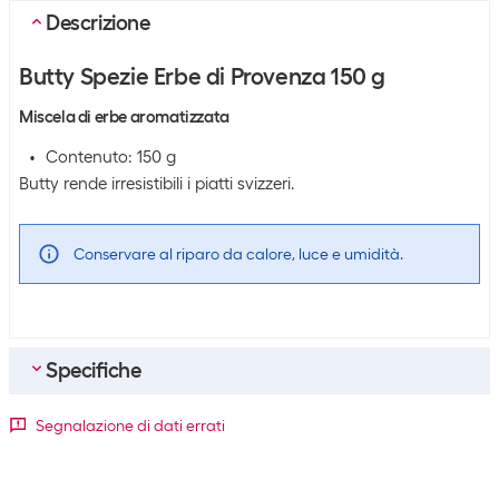
Descrizione
Butty Spezie Erbe di Provenza 150 g
Miscela di erbe aromatizzata
Contenuto: 150 g
Butty rende irresistibili i piatti svizzeri.
Conservare al riparo da calore, luce e umidità.
Specifiche
Bulk packaging
Segnalazione di dati errati
Unità di imballaggio
1 pezzo