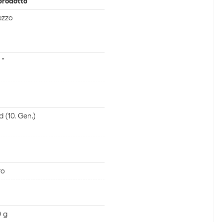
prodotto
ezzo
 "
d (10. Gen.)
ro
 g