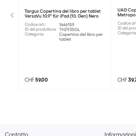
UAG Cope
Targus Copertina del libro per tablet
Metropoli
VersaVu 10.9" für iPad (10. Gen) Nero
Codice art
Codice art.
:
1446159
ID del pro
ID del produttore
:
THZ935GL
Categoria
Categoria
:
Copertina del libro per
tablet
CHF
59.00
CHF
39.
Contatto
Informazioni