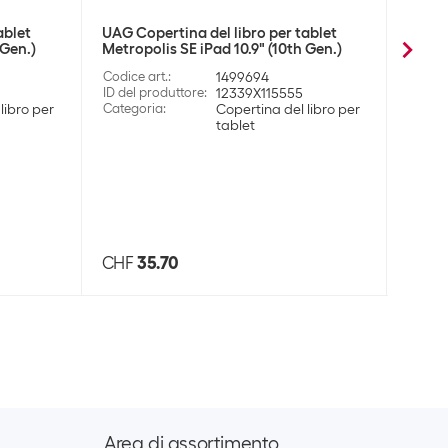
ablet
UAG Copertina del libro per tablet
UAG C
 Gen.)
Metropolis SE iPad 10.9" (10th Gen.)
Plyo i
Codice art.
:
1499694
Codice
ID del produttore
:
12339X115555
ID del
libro per
Categoria
:
Copertina del libro per
Catego
tablet
CHF
35.70
CHF
Area di assortimento