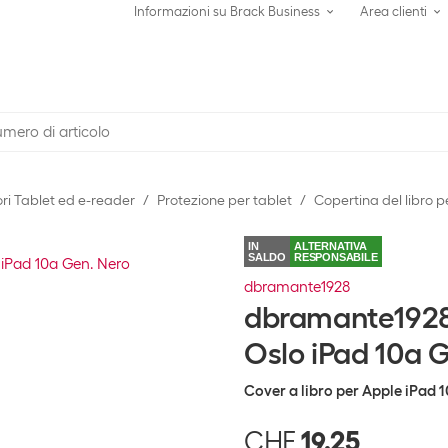
Informazioni su Brack Business
Area clienti
ri Tablet ed e-reader
Protezione per tablet
Copertina del libro p
IN
ALTERNATIVA
SALDO
RESPONSABILE
dbramante1928
dbramante1928 C
Oslo iPad 10a 
Cover a libro per Apple iPad 
CHF
19.25