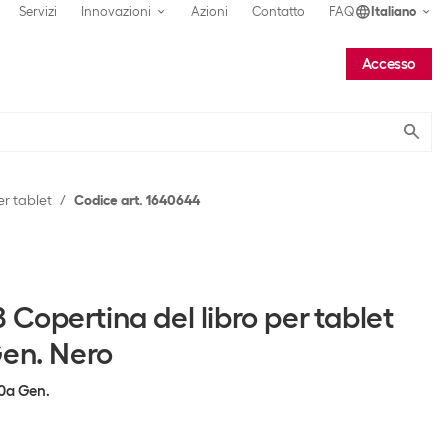
Servizi
Innovazioni
Azioni
Contatto
FAQ
Italiano
Accesso
Submit
er tablet
Codice art. 1640644
opertina del libro per tablet
Gen. Nero
10a Gen.