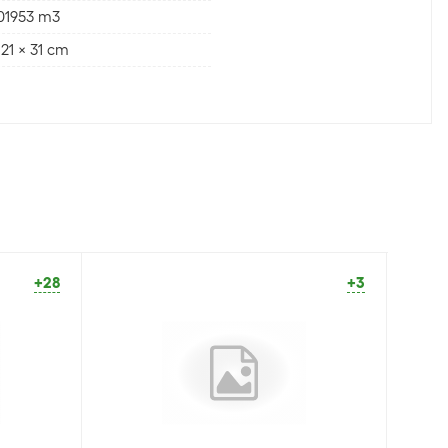
01953 m3
 21 x 31 cm
+28
+3