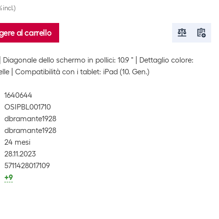
 incl.)
ere al carrello
Diagonale dello schermo in pollici: 10.9 "
Dettaglio colore:
elle
Compatibilità con i tablet: iPad (10. Gen.)
1640644
OSIPBL001710
dbramante1928
dbramante1928
24 mesi
28.11.2023
5711428017109
+9