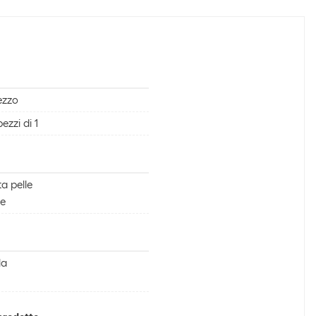
ezzo
pezzi di 1
ta pelle
le
la