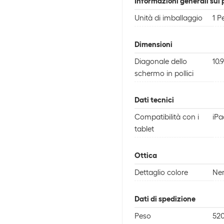
Informazioni generali sul 
Unità di imballaggio
1 P
Dimensioni
Diagonale dello
10.9
schermo in pollici
Dati tecnici
Compatibilità con i
iPa
tablet
Ottica
Dettaglio colore
Ne
Dati di spedizione
Peso
520