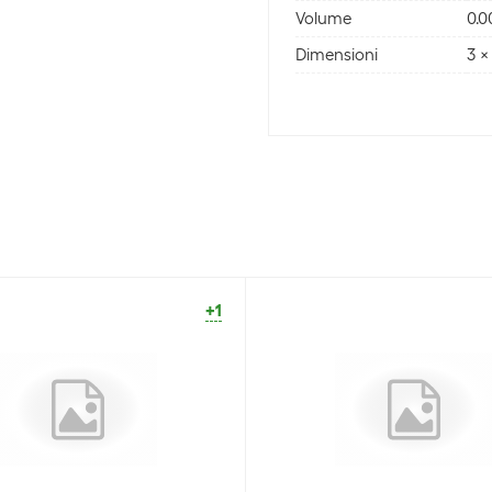
Volume
0.0
Dimensioni
3 x
+1