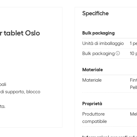
Specifiche
 tablet Oslo
Bulk packaging
Unità di imballaggio
1 p
Bulk packaging
10 
Materiale
Materiale
Fin
pali
Pel
 di supporto, blocco
Proprietà
ta.
Produttore
Me
compatibile