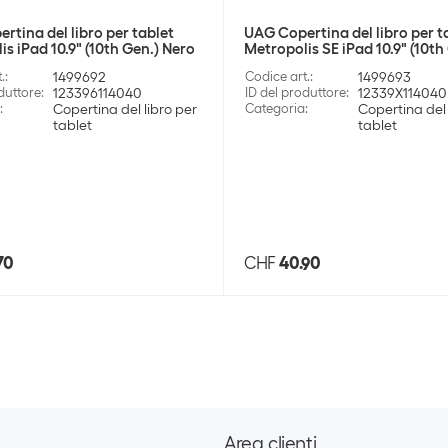
rtina del libro per tablet
UAG Copertina del libro per t
s iPad 10.9" (10th Gen.) Nero
Metropolis SE iPad 10.9" (10th
.
:
1499692
Codice art.
:
1499693
duttore
:
123396114040
ID del produttore
:
12339X114040
:
Copertina del libro per
Categoria
:
Copertina del 
tablet
tablet
70
CHF
40.90
Area clienti