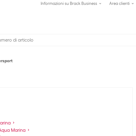
Informazioni su Brack Business
Area clienti
rsport
Marina
r Aqua Marina