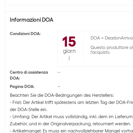
Informazioni DOA
Condizioni DOA
:
15
DOA = DeadonArrival 
Questo produttore of
giorn
l'acquisto.
i
--
Centro di assistenza
DOA
:
--
Pagina DOA
:
Beachten Sie die DOA-Bedingungen des Herstellers:
- Frist: Der Artikel trifft spätestens am letzten Tag der DOA-Fri
der DOA-Stelle ein.
- Umfang: Der Artikel muss vollständig, inkl. dem im Lieferu
Zubehör, und in der Originalverpackung, retourniert werden.
- Artikelmangel: Es muss ein nachvollziehbarer Mangel vorha