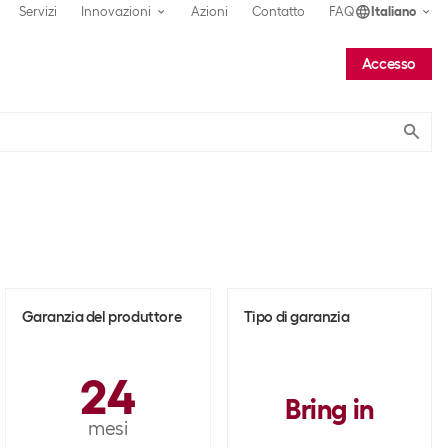
Servizi
Innovazioni
Azioni
Contatto
FAQ
Italiano
Accesso
Submit
Garanzia del produttore
Tipo di garanzia
24
Bring in
mesi