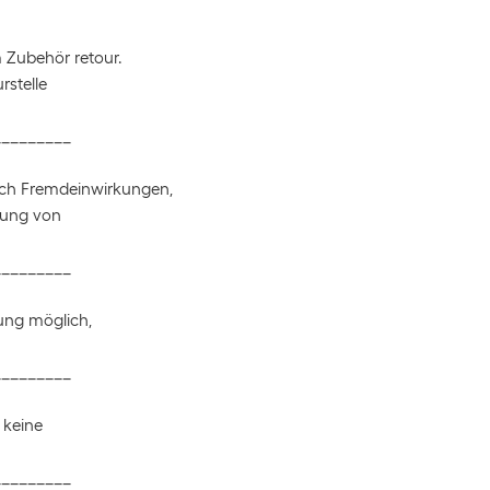
m Zubehör retour.
rstelle
_________
rch Fremdeinwirkungen,
zung von
_________
lung möglich,
_________
 keine
_________