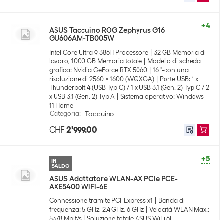
+4
ASUS Taccuino ROG Zephyrus G16
GU606AM-TB005W
Intel Core Ultra 9 386H Processore
32 GB Memoria di
lavoro, 1000 GB Memoria totale
Modello di scheda
grafica: Nvidia GeForce RTX 5060
16 "-con una
risoluzione di 2560 x 1600 (WQXGA)
Porte USB: 1 x
Thunderbolt 4 (USB Typ C) / 1 x USB 3.1 (Gen. 2) Typ C / 2
x USB 3.1 (Gen. 2) Typ A
Sistema operativo: Windows
11 Home
Categoria
:
Taccuino
CHF
2'999.00
+5
IN
SALDO
ASUS Adattatore WLAN-AX PCIe PCE-
AXE5400 WiFi-6E
Connessione tramite PCI-Express x1
Banda di
frequenza: 5 GHz, 2.4 GHz, 6 GHz
Velocità WLAN Max.:
5378 Mbit/s
Soluzione totale ASUS WiFi 6E –