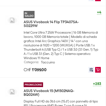
+4
IN
SALDO
ASUS Vivobook 14 Flip TP3407SA-
SG229W
Intel Core Ultra 7 256V Processore
16 GB Memoria di
lavoro, 1000 GB Memoria totale
Modello di scheda
grafica: Intel Arc Graphics 140V
14 "-con una
risoluzione di 1920 x 1200 (WUXGA)
Porte USB: 1 x
Thunderbolt 4 (USB Typ C) / 1 x USB 3.0 (3.1 Gen. 1) Typ
A / 1 x USB 3.1 (Gen. 2) Typ C
Sistema operativo:
Windows 11 Home
Categoria
:
Taccuino
CHF
1'099.00
+283
PROMOZIONE
ASUS Vivobook 15 (M1502NAQ-
BQ024W)
Display Full HD da 39.6 cm (15.6") con pannello di tipo
IPS
Processore AMD Ryzen 7 con 8 core e 16