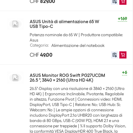
CHF
829.00
+169
ASUS Unità di alimentazione 65 W
USB Tipo-C
Potenza nominale da 65 W
Produttore compatibile:
Asus
Categoria
:
Alimentazione del notebook
CHF
49.00
+6
ASUS Monitor ROG Swift PG27UCDM
26.5 ", 3840 x 2160 (Ultra HD 4K)
26.5"-Display con una risoluzione di 3840 x 2160 (Ultra
HD 4K)
Ergonomia: Inclinabile, Pivotante, Regolabile
in altezza, Funzione Pivot
Connessioni video: HDMI,
DisplayPort, USB Tipo-C
Relatore: No; USB-Hub: Sì;
Webcam: No
Le ampie opzioni di connessione
includono DisplayPort 2.1a UHBR20 con larghezza di
banda di 80 GBps, USB-C (90W PD), HDMI 2.1 e una
connessione per treppiede
% Il supporto Dolby Vision,
la conformità VESA DisplayHDR 400 True Black, la