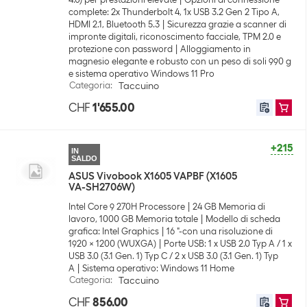
complete: 2x Thunderbolt 4, 1x USB 3.2 Gen 2 Tipo A,
HDMI 2.1, Bluetooth 5.3
Sicurezza grazie a scanner di
impronte digitali, riconoscimento facciale, TPM 2.0 e
protezione con password
Alloggiamento in
magnesio elegante e robusto con un peso di soli 990 g
e sistema operativo Windows 11 Pro
Categoria
:
Taccuino
CHF
1'655.00
+215
IN
SALDO
ASUS Vivobook X1605 VAPBF (X1605
VA-SH2706W)
Intel Core 9 270H Processore
24 GB Memoria di
lavoro, 1000 GB Memoria totale
Modello di scheda
grafica: Intel Graphics
16 "-con una risoluzione di
1920 x 1200 (WUXGA)
Porte USB: 1 x USB 2.0 Typ A / 1 x
USB 3.0 (3.1 Gen. 1) Typ C / 2 x USB 3.0 (3.1 Gen. 1) Typ
A
Sistema operativo: Windows 11 Home
Categoria
:
Taccuino
CHF
856.00