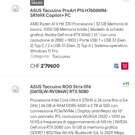
SALDO
ASUS Taccuino ProArt P16 H7606WM-
SR169X Copilot+ PC
AMD Ryzen AI 9 HX 370 Processore
32 GB Memoria di
lavoro, 1000 GB Memoria totale
Modello di scheda
grafica: Nvidia GeForce RTX 5060
16 "-con una
risoluzione di 2880 x 1800
Porte USB: 1 x USB 3.1 (Gen.
2) Typ C / 2 x USB 3.1 (Gen. 2) Typ A
Sistema operativo:
Windows 11 Pro
Categoria
:
Taccuino
CHF
2'799.00
+11
ASUS Taccuino ROG Strix G16
(G615LW-RV084W) RTX 5080
Processore Intel Core Ultra 9 275HX a 24 core fino a 5.4
GHz
64 GB di RAM DDR5-5600 e 2 TB di SSD con
connessione PCIe/NVMe
Display antiriflesso da 16"
con pannello IPS, risoluzione WUXGA (1920 x 1200 px,
16:10) e frequenza di aggiornamento di 165 Hz
NVIDIA
GeForce RTX 5080 con 16 GB di memoria grafica
GDDR7
802.11be WLAN, Bluetooth 5.4, 1x 2500 Mbps