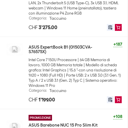
LAN, 2x Thunderbolt 5 (USB Type-C), 3x USB 3.1, HDMI,
webcam
Windows 11 Home (preinstallato), tastiera
con illuminazione P4 Zone RGB
Categoria
:
Taccuino
CHF
3'275.00
+187
ASUS ExpertBook B1 (G1503CVA-
S76575X)
Intel Core 7 150U Processore
64 GB Memoria di
lavoro, 1000 GB Memoria totale
Modello di scheda
grafica: Intel Graphics
15.6 "-con una risoluzione di
1920 x 1080 (Full HD)
Porte USB: 2 x USB 3.0 (3.1 Gen. 1)
Typ A / 2 x USB 3.1 (Gen. 2) Typ C
Sistema operativo:
Windows 11 Pro
Categoria
:
Taccuino
CHF
1'199.00
+108
PROMOZIONE
ASUS Barebone NUC 15 Pro Slim Kit