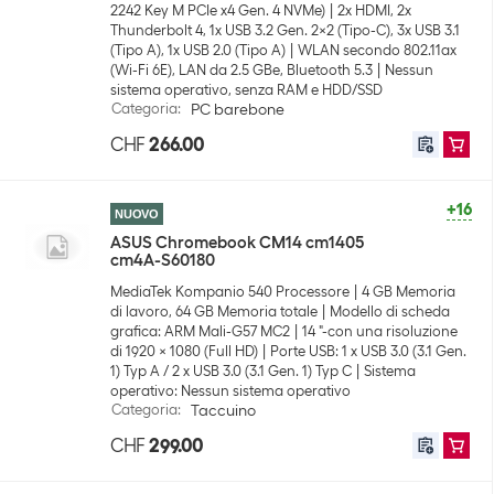
2242 Key M PCIe x4 Gen. 4 NVMe)
2x HDMI, 2x
Thunderbolt 4, 1x USB 3.2 Gen. 2x2 (Tipo-C), 3x USB 3.1
(Tipo A), 1x USB 2.0 (Tipo A)
WLAN secondo 802.11ax
(Wi-Fi 6E), LAN da 2.5 GBe, Bluetooth 5.3
Nessun
sistema operativo, senza RAM e HDD/SSD
Categoria
:
PC barebone
CHF
266.00
+16
NUOVO
ASUS Chromebook CM14 cm1405
cm4A-S60180
MediaTek Kompanio 540 Processore
4 GB Memoria
di lavoro, 64 GB Memoria totale
Modello di scheda
grafica: ARM Mali-G57 MC2
14 "-con una risoluzione
di 1920 x 1080 (Full HD)
Porte USB: 1 x USB 3.0 (3.1 Gen.
1) Typ A / 2 x USB 3.0 (3.1 Gen. 1) Typ C
Sistema
operativo: Nessun sistema operativo
Categoria
:
Taccuino
CHF
299.00