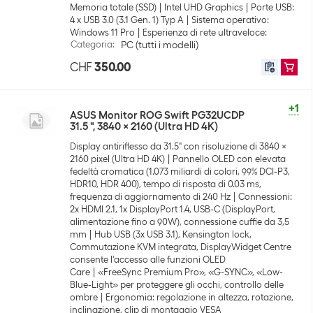
Memoria totale (SSD)
Intel UHD Graphics
Porte USB:
4 x USB 3.0 (3.1 Gen. 1) Typ A
Sistema operativo:
Windows 11 Pro
Esperienza di rete ultraveloce:
Categoria
:
PC (tutti i modelli)
CHF
350.00
+1
ASUS Monitor ROG Swift PG32UCDP
31.5 ", 3840 x 2160 (Ultra HD 4K)
Display antiriflesso da 31.5″ con risoluzione di 3840 x
2160 pixel (Ultra HD 4K)
Pannello OLED con elevata
fedeltà cromatica (1.073 miliardi di colori, 99% DCI-P3,
HDR10, HDR 400), tempo di risposta di 0.03 ms,
frequenza di aggiornamento di 240 Hz
Connessioni:
2x HDMI 2.1, 1x DisplayPort 1.4, USB-C (DisplayPort,
alimentazione fino a 90W), connessione cuffie da 3,5
mm
Hub USB (3x USB 3.1), Kensington lock,
Commutazione KVM integrata, DisplayWidget Centre
consente l'accesso alle funzioni OLED
Care
«FreeSync Premium Pro», «G-SYNC», «Low-
Blue-Light» per proteggere gli occhi, controllo delle
ombre
Ergonomia: regolazione in altezza, rotazione,
inclinazione, clip di montaggio VESA