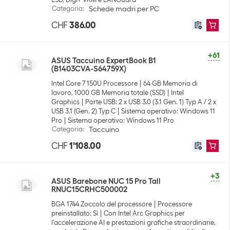
Categoria
:
Schede madri per PC
CHF
386.00
+61
ASUS Taccuino ExpertBook B1
(B1403CVA-S64759X)
Intel Core 7 150U Processore
64 GB Memoria di
lavoro, 1000 GB Memoria totale (SSD)
Intel
Graphics
Porte USB: 2 x USB 3.0 (3.1 Gen. 1) Typ A / 2 x
USB 3.1 (Gen. 2) Typ C
Sistema operativo: Windows 11
Pro
Sistema operativo: Windows 11 Pro
Categoria
:
Taccuino
CHF
1'108.00
+3
ASUS Barebone NUC 15 Pro Tall
RNUC15CRHC500002
BGA 1744 Zoccolo del processore
Processore
preinstallato: Sì
Con Intel Arc Graphics per
l'accelerazione AI e prestazioni grafiche straordinarie,