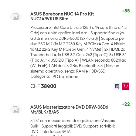
+55
ASUS Barebone NUC 14 Pro Kit
NUC14RVKU5 Slim
Processore Intel Core Ultra 5 125H a 14 core (fino a 4.5
GHz) con unità grafica Intel Arc
Supporta fino a 96
GB di memoria DDR5-5600 (2x 48 GB)
Supporto per
due SSD M.2 (1x M.2 2280 Key M PCIe x4 Gen. 4 NVMe,
1x M.2 2242 Key M PCIe x4 Gen. 4 NVMe)
2x HDMI, 2x
Thunderbolt 4, 1x USB 3.2 Gen. 2x2 (Tipo-C), 3x USB 3.1
(Tipo A), 1x USB 2.0 (Tipo A)
WLAN secondo 802.11ax
(Wi-Fi 6E), LAN da 2.5 GBe, Bluetooth 5.3
Nessun
sistema operativo, senza RAM e HDD/SSD
Categoria
:
PC barebone
CHF
389.00
+22
ASUS Masterizzatore DVD DRW-08D6
Mt/BLK/B/AS
5.25"-con meccanismo di registrazione Vassoio,
Bulk
Supporti leggibili: DVD, Supporti scrivibili:
DVD
Interfacce: SATA