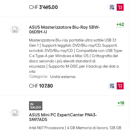
CHF
3'495.00
+42
ASUS Masterizzatore Blu-Ray SBW-
06D5H-U
Masterizzatore Blu-ray portatile ultra sottile USB 3.1
Gen 1
Supporti leggibili: DVD/Blu-ray/CD, Supporti
scrivibili: DVD/Blu-ray/CD
Compatibile con USB Type-
C e Type-A per Windows e Mac OS
Crittografia del
disco secondo i più elevati standard di
sicurezza
Supporto M-DISC per il backup dei dati a
vita
Categoria
:
Unità esterna
CHF
107.80
+18
IN
SALDO
ASUS Mini PC ExpertCenter PN43-
SN97ADS
Intel N97 Processore
4 GB Memoria di lavoro, 128 GB