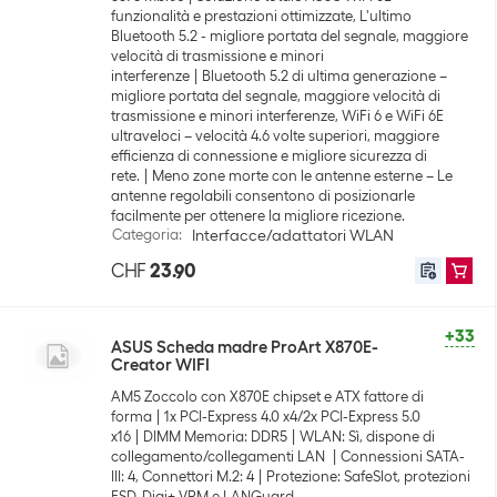
funzionalità e prestazioni ottimizzate, L'ultimo
Bluetooth 5.2 - migliore portata del segnale, maggiore
velocità di trasmissione e minori
interferenze
Bluetooth 5.2 di ultima generazione –
migliore portata del segnale, maggiore velocità di
trasmissione e minori interferenze, WiFi 6 e WiFi 6E
ultraveloci – velocità 4.6 volte superiori, maggiore
efficienza di connessione e migliore sicurezza di
rete.
Meno zone morte con le antenne esterne – Le
antenne regolabili consentono di posizionarle
facilmente per ottenere la migliore ricezione.
Categoria
:
Interfacce/adattatori WLAN
CHF
23.90
+33
ASUS Scheda madre ProArt X870E-
Creator WIFI
AM5 Zoccolo con X870E chipset e ATX fattore di
forma
1x PCI-Express 4.0 x4/2x PCI-Express 5.0
x16
DIMM Memoria: DDR5
WLAN: Sì, dispone di
collegamento/collegamenti LAN
Connessioni SATA-
III: 4, Connettori M.2: 4
Protezione: SafeSlot, protezioni
ESD, Digi+ VRM e LANGuard