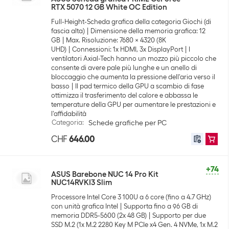
RTX 5070 12 GB White OC Edition
Full-Height-Scheda grafica della categoria Giochi (di
fascia alta)
Dimensione della memoria grafica: 12
GB
Max. Risoluzione: 7680 x 4320 (8K
UHD)
Connessioni: 1x HDMI, 3x DisplayPort
I
ventilatori Axial-Tech hanno un mozzo più piccolo che
consente di avere pale più lunghe e un anello di
bloccaggio che aumenta la pressione dell'aria verso il
basso
Il pad termico della GPU a scambio di fase
ottimizza il trasferimento del calore e abbassa le
temperature della GPU per aumentare le prestazioni e
l'affidabilità
Categoria
:
Schede grafiche per PC
CHF
646.00
+74
ASUS Barebone NUC 14 Pro Kit
NUC14RVKI3 Slim
Processore Intel Core 3 100U a 6 core (fino a 4.7 GHz)
con unità grafica Intel
Supporta fino a 96 GB di
memoria DDR5-5600 (2x 48 GB)
Supporto per due
SSD M.2 (1x M.2 2280 Key M PCIe x4 Gen. 4 NVMe, 1x M.2