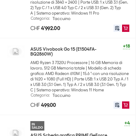
risoluzione di 3840 x 2400
Porte USB: 1 x USB 3.1 (Gen.
2) Typ C / 1 x USB 4.0 Typ C / 2 x USB 3.1 (Gen. 2) Typ
A
Sistema operativo: Windows 11 Pro
Categoria
:
Taccuino
CHF
4'992.00
+18
ASUS Vivobook Go 15 (E1504FA-
BQ2860W)
AMD Ryzen 3 7320U Processore
16 GB Memoria di
lavoro, 512 GB Memoria totale
Modello di scheda
grafica: AMD Radeon 610M
15.6 "-con una risoluzione
di 1920 x 1080 (Full HD)
Porte USB: 1 x USB 2.0 Typ A / 1
x USB 3.0 (3.1 Gen. 1) Typ A / 2 x USB 3.0 (3.1 Gen. 1) Typ
C
Sistema operativo: Windows 11 Home
Categoria
:
Taccuino
CHF
499.00
+4
IN
SALDO
ASUS Scheda grafica PRIME GeForce