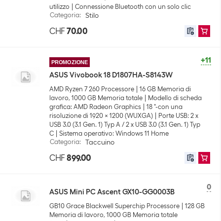
utilizzo
Connessione Bluetooth con un solo clic
Categoria
:
Stilo
CHF
70.00
+11
PROMOZIONE
ASUS Vivobook 18 D1807HA-S8143W
AMD Ryzen 7 260 Processore
16 GB Memoria di
lavoro, 1000 GB Memoria totale
Modello di scheda
grafica: AMD Radeon Graphics
18 "-con una
risoluzione di 1920 x 1200 (WUXGA)
Porte USB: 2 x
USB 3.0 (3.1 Gen. 1) Typ A / 2 x USB 3.0 (3.1 Gen. 1) Typ
C
Sistema operativo: Windows 11 Home
Categoria
:
Taccuino
CHF
899.00
0
ASUS Mini PC Ascent GX10-GG0003B
GB10 Grace Blackwell Superchip Processore
128 GB
Memoria di lavoro, 1000 GB Memoria totale