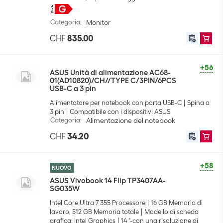
Categoria
:
Monitor
CHF
835.00
+56
ASUS Unità di alimentazione AC68-
01(AD10820)/CH//TYPE C/3PIN/6PCS
USB-C a 3 pin
Alimentatore per notebook con porta USB-C
Spina a
3 pin
Compatibile con i dispositivi ASUS
Categoria
:
Alimentazione del notebook
CHF
34.20
+58
NUOVO
ASUS Vivobook 14 Flip TP3407AA-
SG035W
Intel Core Ultra 7 355 Processore
16 GB Memoria di
lavoro, 512 GB Memoria totale
Modello di scheda
grafica: Intel Graphics
14 "-con una risoluzione di