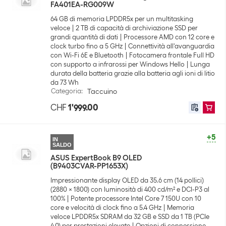
FA401EA-RG009W
64 GB di memoria LPDDR5x per un multitasking
veloce
2 TB di capacità di archiviazione SSD per
grandi quantità di dati
Processore AMD con 12 core e
clock turbo fino a 5 GHz
Connettività all'avanguardia
con Wi-Fi 6E e Bluetooth
Fotocamera frontale Full HD
con supporto a infrarossi per Windows Hello
Lunga
durata della batteria grazie alla batteria agli ioni di litio
da 73 Wh
Categoria
:
Taccuino
CHF
1'999.00
+5
IN
SALDO
ASUS ExpertBook B9 OLED
(B9403CVAR-PP1653X)
Impressionante display OLED da 35.6 cm (14 pollici)
(2880 x 1800) con luminosità di 400 cd/m² e DCI-P3 al
100%
Potente processore Intel Core 7 150U con 10
core e velocità di clock fino a 5.4 GHz
Memoria
veloce LPDDR5x SDRAM da 32 GB e SSD da 1 TB (PCIe
4.0) per prestazioni elevate
Opzioni di connessione