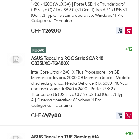
1920 x 1200 (WUXGA)
Porte USB: 1 x Thunderbolt 4
(USB Typ C) / 1 x USB 3.0 (3.1 Gen. 1) Typ A / 1 x USB 3.1
(Gen. 2) Typ C
Sistema operativo: Windows 11 Pro
Categoria
:
Taccuino
CHF
1'269.00
+12
NUOVO
ASUS Taccuino ROG Strix SCAR 18
G835LXG-TQ480X
Intel Core Ultra 9 290HX Plus Processore
64 GB
Memoria di lavoro, 2000 GB Memoria totale
Modello
di scheda grafica: Nvidia GeForce RTX 5090
18 "-con
una risoluzione di 3840 x 2400
Porte USB: 2 x
Thunderbolt 5 (USB Typ C) / 3 x USB 3.1 (Gen. 2) Typ
A
Sistema operativo: Windows 11 Pro
Categoria
:
Taccuino
CHF
4'979.00
+10
ASUS Taccuino TUF Gaming A14