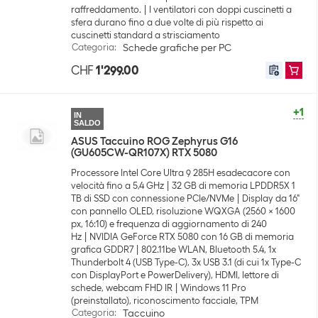
raffreddamento.
I ventilatori con doppi cuscinetti a
sfera durano fino a due volte di più rispetto ai
cuscinetti standard a strisciamento
Categoria
:
Schede grafiche per PC
CHF
1'299.00
+1
IN
SALDO
ASUS Taccuino ROG Zephyrus G16
(GU605CW-QR107X) RTX 5080
Processore Intel Core Ultra 9 285H esadecacore con
velocità fino a 5,4 GHz
32 GB di memoria LPDDR5X 1
TB di SSD con connessione PCIe/NVMe
Display da 16"
con pannello OLED, risoluzione WQXGA (2560 x 1600
px, 16:10) e frequenza di aggiornamento di 240
Hz
NVIDIA GeForce RTX 5080 con 16 GB di memoria
grafica GDDR7
802.11be WLAN, Bluetooth 5.4, 1x
Thunderbolt 4 (USB Type-C), 3x USB 3.1 (di cui 1x Type-C
con DisplayPort e PowerDelivery), HDMI, lettore di
schede, webcam FHD IR
Windows 11 Pro
(preinstallato), riconoscimento facciale, TPM
Categoria
:
Taccuino