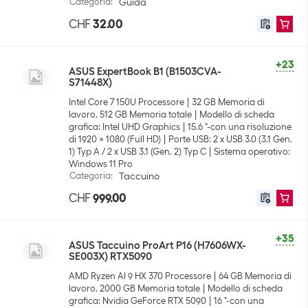
Categoria
:
Guida
CHF
32.00
+23
ASUS ExpertBook B1 (B1503CVA-
S71448X)
Intel Core 7 150U Processore
32 GB Memoria di
lavoro, 512 GB Memoria totale
Modello di scheda
grafica: Intel UHD Graphics
15.6 "-con una risoluzione
di 1920 x 1080 (Full HD)
Porte USB: 2 x USB 3.0 (3.1 Gen.
1) Typ A / 2 x USB 3.1 (Gen. 2) Typ C
Sistema operativo:
Windows 11 Pro
Categoria
:
Taccuino
CHF
999.00
+35
ASUS Taccuino ProArt P16 (H7606WX-
SE003X) RTX5090
AMD Ryzen AI 9 HX 370 Processore
64 GB Memoria di
lavoro, 2000 GB Memoria totale
Modello di scheda
grafica: Nvidia GeForce RTX 5090
16 "-con una