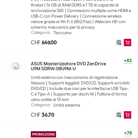
thread
16 GB di RAM DDR5 e 1 TB di capacità di
archiviazione SSD
Connessioni multiple come HDMI e
USB-C con Power Delivery
Connessione wireless
veloce grazie al Wi-Fi 6 (802.11ax)
Webcam HD con
schermo meccanico per la privacy
Categoria
:
Taccuino
CHF
649.00
+83
ASUS Masterizzatore DVD ZenDrive
U9M SDRW-08U9M-U
Unità esterna con meccanismo di registrazione
Vassoio
Supporti leggibili: DVD/CD, Supporti scrivibili:
DVD/CD
Include due cavi per le interfacce USB Tipo-
C e Tipo-A
Supporto per dischi M
Fattore di forma
ultra-sottile di 13 mm
Categoria
:
Unità esterna
CHF
36.70
+78
PROMOZIONE