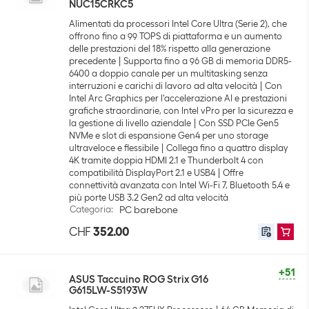
NUC15CRKC5
Alimentati da processori Intel Core Ultra (Serie 2), che
offrono fino a 99 TOPS di piattaforma e un aumento
delle prestazioni del 18% rispetto alla generazione
precedente
Supporta fino a 96 GB di memoria DDR5-
6400 a doppio canale per un multitasking senza
interruzioni e carichi di lavoro ad alta velocità
Con
Intel Arc Graphics per l'accelerazione AI e prestazioni
grafiche straordinarie, con Intel vPro per la sicurezza e
la gestione di livello aziendale
Con SSD PCIe Gen5
NVMe e slot di espansione Gen4 per uno storage
ultraveloce e flessibile
Collega fino a quattro display
4K tramite doppia HDMI 2.1 e Thunderbolt 4 con
compatibilità DisplayPort 2.1 e USB4
Offre
connettività avanzata con Intel Wi-Fi 7, Bluetooth 5.4 e
più porte USB 3.2 Gen2 ad alta velocità
Categoria
:
PC barebone
CHF
352.00
+51
ASUS Taccuino ROG Strix G16
G615LW-S5193W