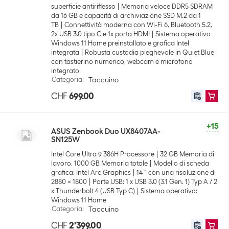
superficie antiriflesso
Memoria veloce DDR5 SDRAM
da 16 GB e capacità di archiviazione SSD M.2 da 1
TB
Connettività moderna con Wi-Fi 6, Bluetooth 5.2,
2x USB 3.0 tipo C e 1x porta HDMI
Sistema operativo
Windows 11 Home preinstallato e grafica Intel
integrata
Robusta custodia pieghevole in Quiet Blue
con tastierino numerico, webcam e microfono
integrato
Categoria
:
Taccuino
CHF
699.00
+15
ASUS Zenbook Duo UX8407AA-
SN125W
Intel Core Ultra 9 386H Processore
32 GB Memoria di
lavoro, 1000 GB Memoria totale
Modello di scheda
grafica: Intel Arc Graphics
14 "-con una risoluzione di
2880 x 1800
Porte USB: 1 x USB 3.0 (3.1 Gen. 1) Typ A / 2
x Thunderbolt 4 (USB Typ C)
Sistema operativo:
Windows 11 Home
Categoria
:
Taccuino
CHF
2'399.00