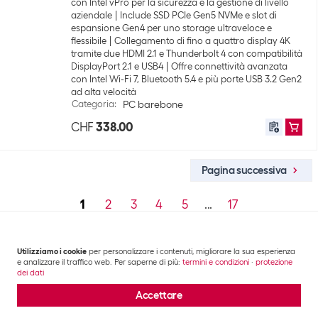
con Intel vPro per la sicurezza e la gestione di livello
aziendale
Include SSD PCIe Gen5 NVMe e slot di
espansione Gen4 per uno storage ultraveloce e
flessibile
Collegamento di fino a quattro display 4K
tramite due HDMI 2.1 e Thunderbolt 4 con compatibilità
DisplayPort 2.1 e USB4
Offre connettività avanzata
con Intel Wi-Fi 7, Bluetooth 5.4 e più porte USB 3.2 Gen2
ad alta velocità
Categoria
:
PC barebone
CHF
338.00
Pagina successiva
1
2
3
4
5
...
17
Utilizziamo i cookie
per personalizzare i contenuti, migliorare la sua esperienza
e analizzare il traffico web. Per saperne di più:
termini e condizioni
·
protezione
Contatto
dei dati
Informazioni
Brack AG
Accettare
Hintermättlistrasse 3
Area clienti
Contatto