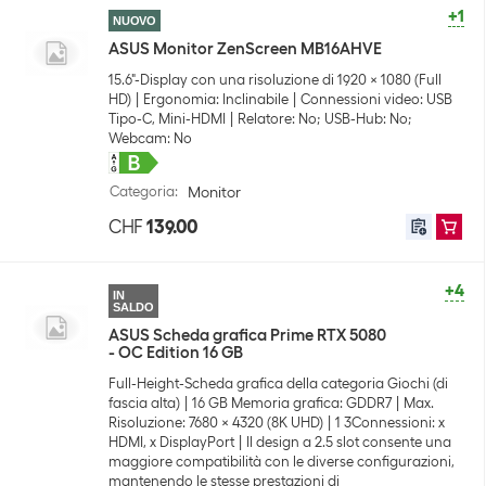
+1
NUOVO
ASUS Monitor ZenScreen MB16AHVE
15.6"-Display con una risoluzione di 1920 x 1080 (Full
HD)
Ergonomia: Inclinabile
Connessioni video: USB
Tipo-C, Mini-HDMI
Relatore: No; USB-Hub: No;
Webcam: No
Categoria
:
Monitor
CHF
139.00
+4
IN
SALDO
ASUS Scheda grafica Prime RTX 5080
- OC Edition 16 GB
Full-Height-Scheda grafica della categoria Giochi (di
fascia alta)
16 GB Memoria grafica: GDDR7
Max.
Risoluzione: 7680 x 4320 (8K UHD)
1 3Connessioni: x
HDMI, x DisplayPort
Il design a 2.5 slot consente una
maggiore compatibilità con le diverse configurazioni,
mantenendo le stesse prestazioni di