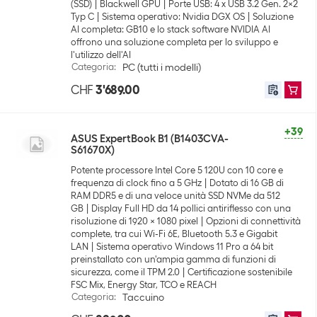
(SSD)
Blackwell GPU
Porte USB: 4 x USB 3.2 Gen. 2x2
Typ C
Sistema operativo: Nvidia DGX OS
Soluzione
AI completa: GB10 e lo stack software NVIDIA AI
offrono una soluzione completa per lo sviluppo e
l'utilizzo dell'AI
Categoria
:
PC (tutti i modelli)
CHF
3'689.00
+39
ASUS ExpertBook B1 (B1403CVA-
S61670X)
Potente processore Intel Core 5 120U con 10 core e
frequenza di clock fino a 5 GHz
Dotato di 16 GB di
RAM DDR5 e di una veloce unità SSD NVMe da 512
GB
Display Full HD da 14 pollici antiriflesso con una
risoluzione di 1920 x 1080 pixel
Opzioni di connettività
complete, tra cui Wi-Fi 6E, Bluetooth 5.3 e Gigabit
LAN
Sistema operativo Windows 11 Pro a 64 bit
preinstallato con un'ampia gamma di funzioni di
sicurezza, come il TPM 2.0
Certificazione sostenibile
FSC Mix, Energy Star, TCO e REACH
Categoria
:
Taccuino