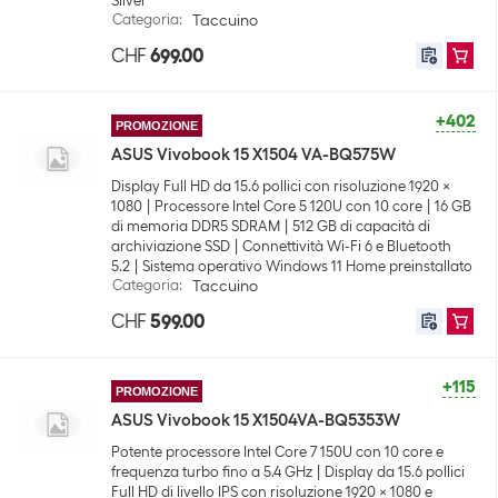
Silver
Categoria
:
Taccuino
CHF
699.00
+402
PROMOZIONE
ASUS Vivobook 15 X1504 VA-BQ575W
Display Full HD da 15.6 pollici con risoluzione 1920 x
1080
Processore Intel Core 5 120U con 10 core
16 GB
di memoria DDR5 SDRAM
512 GB di capacità di
archiviazione SSD
Connettività Wi-Fi 6 e Bluetooth
5.2
Sistema operativo Windows 11 Home preinstallato
Categoria
:
Taccuino
CHF
599.00
+115
PROMOZIONE
ASUS Vivobook 15 X1504VA-BQ5353W
Potente processore Intel Core 7 150U con 10 core e
frequenza turbo fino a 5.4 GHz
Display da 15.6 pollici
Full HD di livello IPS con risoluzione 1920 x 1080 e