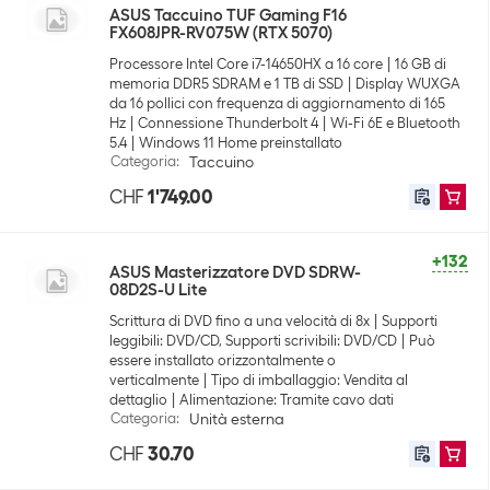
ASUS Taccuino TUF Gaming F16
FX608JPR-RV075W (RTX 5070)
Processore Intel Core i7-14650HX a 16 core
16 GB di
memoria DDR5 SDRAM e 1 TB di SSD
Display WUXGA
da 16 pollici con frequenza di aggiornamento di 165
Hz
Connessione Thunderbolt 4
Wi-Fi 6E e Bluetooth
5.4
Windows 11 Home preinstallato
Categoria
:
Taccuino
CHF
1'749.00
+132
ASUS Masterizzatore DVD SDRW-
08D2S-U Lite
Scrittura di DVD fino a una velocità di 8x
Supporti
leggibili: DVD/CD, Supporti scrivibili: DVD/CD
Può
essere installato orizzontalmente o
verticalmente
Tipo di imballaggio: Vendita al
dettaglio
Alimentazione: Tramite cavo dati
Categoria
:
Unità esterna
CHF
30.70