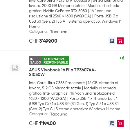
Intel Core Ultra 9 275HX Processore
64 GB Memoria di
lavoro, 2000 GB Memoria totale
Modello di scheda
grafica: Nvidia GeForce RTX 5080
16 "-con una
risoluzione di 2560 x 1600 (WQXGA)
Porte USB: 3 x
USB 3.1 (Gen. 2) Typ A
Sistema operativo: Windows 11
Home
Categoria
:
Taccuino
CHF
3'499.00
+6
IN
ALTERNATIVA
SALDO
RESPONSABILE
ASUS Vivobook 16 Flip TP3607AA-
SI030W
Intel Core Ultra 7 355 Processore
16 GB Memoria di
lavoro, 512 GB Memoria totale
Modello di scheda
grafica: Intel Graphics
16 "-con una risoluzione di
1920 x 1200 (WUXGA)
Porte USB: 1 x Thunderbolt 4
(USB Typ C) / 1 x USB 3.0 (3.1 Gen. 1) Typ A / 1 x USB 3.1
(Gen. 2) Typ C
Sistema operativo: Windows 11 Home
Categoria
:
Taccuino
CHF
1'199.00