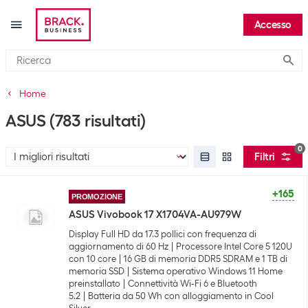
Accesso
Submi
Home
ASUS
(783 risultati)
0
Filtri
+165
PROMOZIONE
ASUS Vivobook 17 X1704VA-AU979W
Display Full HD da 17.3 pollici con frequenza di
aggiornamento di 60 Hz
Processore Intel Core 5 120U
con 10 core
16 GB di memoria DDR5 SDRAM e 1 TB di
memoria SSD
Sistema operativo Windows 11 Home
preinstallato
Connettività Wi-Fi 6 e Bluetooth
5.2
Batteria da 50 Wh con alloggiamento in Cool