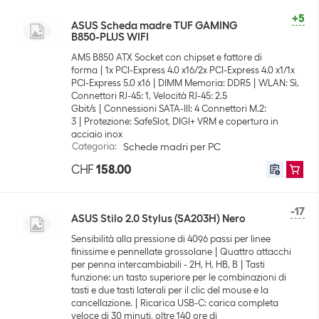
+5
ASUS Scheda madre TUF GAMING
B850-PLUS WIFI
AM5 B850 ATX Socket con chipset e fattore di
forma
1x PCI-Express 4.0 x16/2x PCI-Express 4.0 x1/1x
PCI-Express 5.0 x16
DIMM Memoria: DDR5
WLAN: Sì,
Connettori RJ-45: 1, Velocità RJ-45: 2.5
Gbit/s
Connessioni SATA-III: 4 Connettori M.2:
3
Protezione: SafeSlot, DIGI+ VRM e copertura in
acciaio inox
Categoria
:
Schede madri per PC
CHF
158.00
-17
ASUS Stilo 2.0 Stylus (SA203H) Nero
Sensibilità alla pressione di 4096 passi per linee
finissime e pennellate grossolane
Quattro attacchi
per penna intercambiabili - 2H, H, HB, B
Tasti
funzione: un tasto superiore per le combinazioni di
tasti e due tasti laterali per il clic del mouse e la
cancellazione.
Ricarica USB-C: carica completa
veloce di 30 minuti, oltre 140 ore di