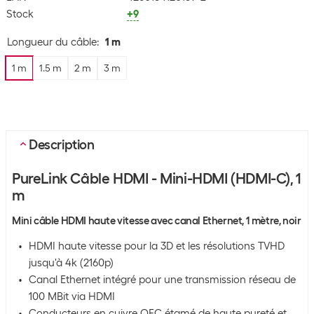
Stock
+9
Longueur du câble
:
1 m
1 m
1.5 m
2 m
3 m
Description
PureLink Câble HDMI - Mini-HDMI (HDMI-C), 1
m
Mini câble HDMI haute vitesse avec canal Ethernet, 1 mètre, noir
HDMI haute vitesse pour la 3D et les résolutions TVHD
jusqu'à 4k (2160p)
Canal Ethernet intégré pour une transmission réseau de
100 MBit via HDMI
Conducteurs en cuivre OFC étamé de haute pureté et