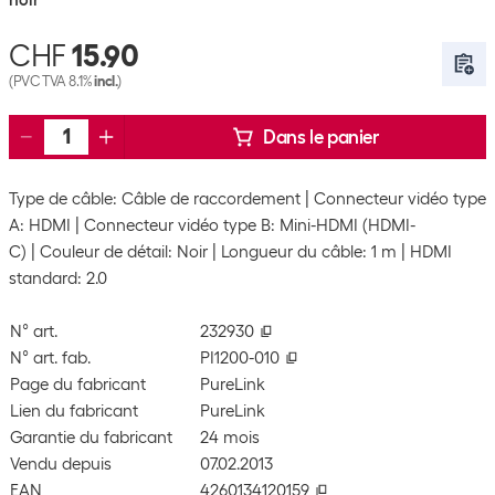
noir
CHF
15.90
(PVC TVA 8.1%
incl.
)
Dans le panier
Type de câble: Câble de raccordement
Connecteur vidéo type
A: HDMI
Connecteur vidéo type B: Mini-HDMI (HDMI-
C)
Couleur de détail: Noir
Longueur du câble: 1 m
HDMI
standard: 2.0
N° art.
232930
N° art. fab.
PI1200-010
Page du fabricant
PureLink
Lien du fabricant
PureLink
Garantie du fabricant
24 mois
Vendu depuis
07.02.2013
EAN
4260134120159