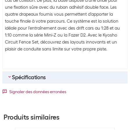
cas de collision. De plus, la base dispose d'une bride pour
une fixation sûre avec du ruban adhésif double face. Les
quatre drapeaux fournis vous permettent d'apporter la
touche finale à votre parcours. Ce système est la solution
idéale pour l'entraînement avec des drift cars au 1:28 et au
1:10 comme la série Mini-Z ou la Fazer D2. Avec le Kyosho
Circuit Fence Set, découvrez des layouts innovants et un
plaisir de conduite sans limite sur votre propre piste.
Spécifications
Contenu de la commande
Signaler des données erronées
Contenu de la
1x kit circuit R/C, 4x drapeaux
commande
Produits similaires
Informations générales sur le produit