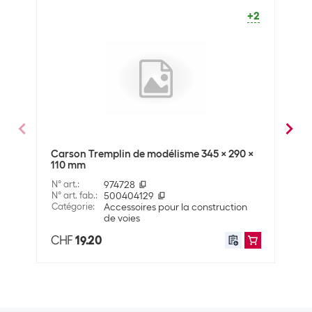
Type d'accessoire
Tracé
+2
échelle
Dimensions
Hauteur
40 mm
Longueur
840 mm
Données d'expédition
Carson Tremplin de modélisme 345 x 290 x
Turb
110 mm
120
Poids
4900 g
N° art.
:
974728
N° art
Volume
0.023625 m3
N° art. fab.
:
500404129
N° art
Catégorie
:
Accessoires pour la construction
Caté
Dimensions
10.5 x 25 x 90 cm
de voies
CHF
19.20
CHF