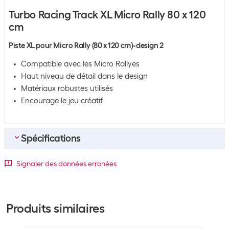
Turbo Racing Track XL Micro Rally 80 x 120
cm
Piste XL pour Micro Rally (80 x 120 cm)-design 2
Compatible avec les Micro Rallyes
Haut niveau de détail dans le design
Matériaux robustes utilisés
Encourage le jeu créatif
Spécifications
Informations générales sur le produit
Signaler des données erronées
Type d'accessoire
Tracé
échelle
Produits similaires
Dimensions