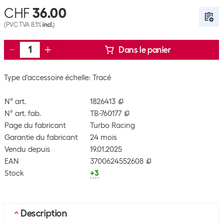
CHF
36.00
(PVC TVA 8.1%
incl.
)
Dans le panier
Type d'accessoire échelle: Tracé
N° art.
1826413
N° art. fab.
TB-760177
Page du fabricant
Turbo Racing
Garantie du fabricant
24 mois
Vendu depuis
19.01.2025
EAN
3700624552608
Stock
+3
Description