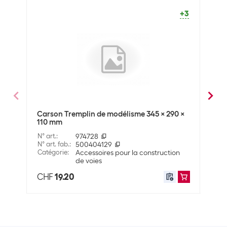
Longueur
120 mm
+3
Profondeur
80 mm
Données d'expédition
Poids
1610 g
Volume
0.005152 m3
Dimensions
8 x 8 x 80.5 cm
Carson Tremplin de modélisme 345 x 290 x
Turb
110 mm
120
N° art.
:
974728
N° art
N° art. fab.
:
500404129
N° art
Catégorie
:
Accessoires pour la construction
Caté
de voies
CHF
19.20
CHF