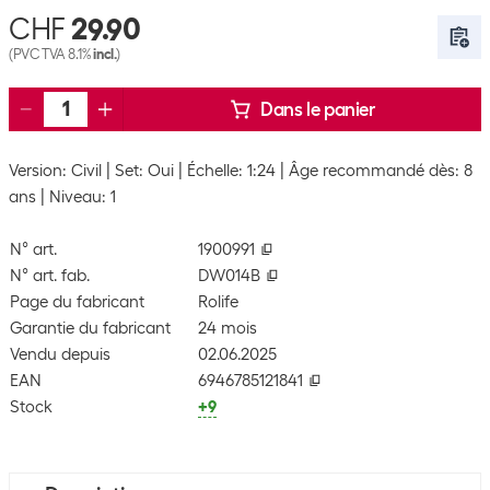
CHF
29.90
(PVC TVA 8.1%
incl.
)
Dans le panier
Version: Civil
Set: Oui
Échelle: 1:24
Âge recommandé dès: 8
ans
Niveau: 1
N° art.
1900991
N° art. fab.
DW014B
Page du fabricant
Rolife
Garantie du fabricant
24 mois
Vendu depuis
02.06.2025
EAN
6946785121841
Stock
+9