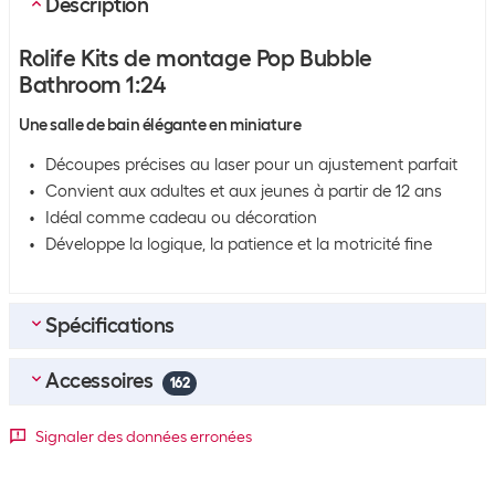
Description
Rolife Kits de montage Pop Bubble
Bathroom 1:24
Une salle de bain élégante en miniature
Découpes précises au laser pour un ajustement parfait
Convient aux adultes et aux jeunes à partir de 12 ans
Idéal comme cadeau ou décoration
Développe la logique, la patience et la motricité fine
Spécifications
Accessoires
Emballage en vrac
162
Unité d’emballage
1 pièce(s)
Meilleurs accessoires
4
Signaler des données erronées
Emballage en vrac
10 lots de 1 pièce(s)
Revell Colle pour modélisme Contacta Professional 1 Pièce/s,
25 g