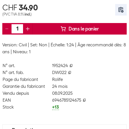
CHF
34.90
(PVC TVA 8.1%
incl.
)
Dans le panier
Version: Civil
Set: Non
Échelle: 1:24
Âge recommandé dès: 8
ans
Niveau: 1
N° art.
1952424
N° art. fab.
DW022
Page du fabricant
Rolife
Garantie du fabricant
24 mois
Vendu depuis
08.09.2025
EAN
6946785124675
Stock
+13