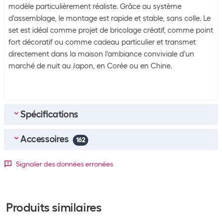
modèle particulièrement réaliste. Grâce au système
d'assemblage, le montage est rapide et stable, sans colle. Le
set est idéal comme projet de bricolage créatif, comme point
fort décoratif ou comme cadeau particulier et transmet
directement dans la maison l'ambiance conviviale d'un
marché de nuit au Japon, en Corée ou en Chine.
Spécifications
Accessoires
Emballage en vrac
162
Unité d’emballage
1 pièce(s)
Meilleurs accessoires
4
Signaler des données erronées
Emballage en vrac
10 lots de 1 pièce(s)
Revell Colle pour modélisme Contacta Professional 1 Pièce/s,
25 g
Contenu de la commande
N° art.:
500487
Produits similaires
Catégorie:
Colles
Contenu de la
Stock:
120 pièces miniatures fabriquées
+80