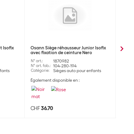
 Isofix
Osann Siège réhausseur Junior Isofix
Osann
avec fixation de ceinture Nero
avec f
N° art.
:
1870982
N° art.
:
N° art. fab.
:
104-280-194
N° art.
fants
Catégorie
:
Sièges auto pour enfants
Catégo
Également disponible en :
Égalem
CHF
36.70
CHF