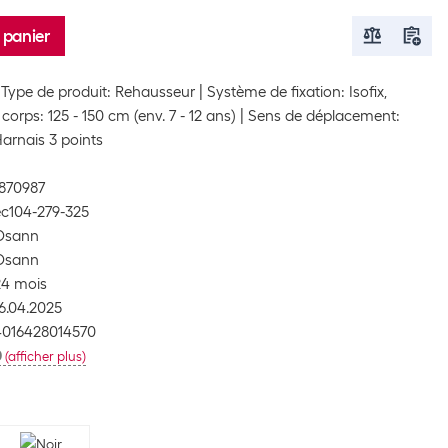
 panier
Type de produit: Rehausseur
Système de fixation: Isofix,
 corps: 125 - 150 cm (env. 7 - 12 ans)
Sens de déplacement:
arnais 3 points
1870987
ec104-279-325
Osann
Osann
24 mois
6.04.2025
4016428014570
0
(
afficher plus
)