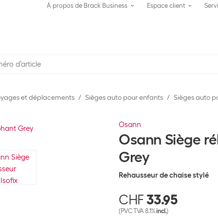
À propos de Brack Business
Espace client
Serv
yages et déplacements
Sièges auto pour enfants
Sièges auto p
Osann
Osann Siège réh
Grey
Rehausseur de chaise stylé
CHF
33.95
(PVC TVA 8.1%
incl.
)