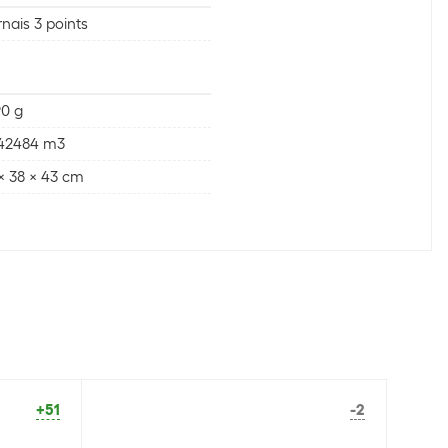
nais 3 points
0 g
042484 m3
x 38 x 43 cm
+51
-2