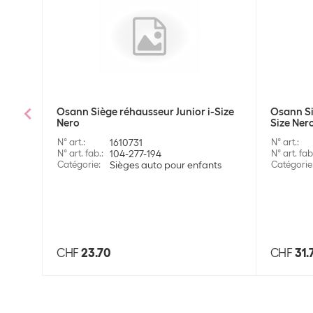
Osann Siège réhausseur Junior i-Size
Osann Siè
Nero
Size Ner
N° art.
:
1610731
N° art.
:
N° art. fab.
:
104-277-194
N° art. fab
Catégorie
:
Sièges auto pour enfants
Catégorie
CHF
23.70
CHF
31.