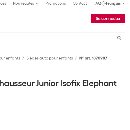
ices
Nouveautés
Promotions
Contact
FAQ
Français
Se connecter
Submit
our enfants
Sièges auto pour enfants
N° art. 1870987
ausseur Junior Isofix Elephant