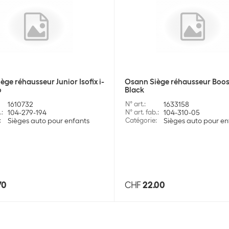
ge réhausseur Junior Isofix i-
Osann Siège réhausseur Boost
o
Black
1610732
N° art.
:
1633158
.
:
104-279-194
N° art. fab.
:
104-310-05
:
Sièges auto pour enfants
Catégorie
:
Sièges auto pour en
70
CHF
22.00