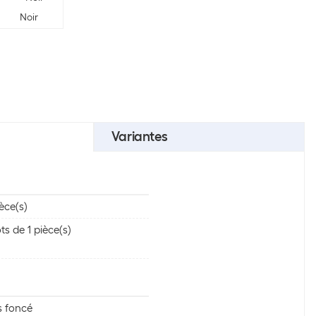
Noir
Variantes
ièce(s)
ots de 1 pièce(s)
s foncé