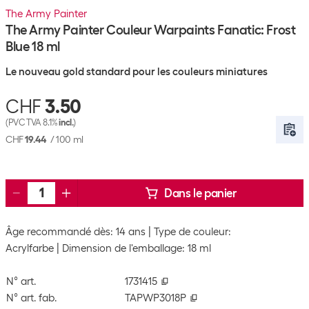
The Army Painter
The Army Painter Couleur Warpaints Fanatic: Frost
Blue 18 ml
Le nouveau gold standard pour les couleurs miniatures
CHF
3.50
(PVC TVA 8.1%
incl.
)
CHF
19.44
/
100 ml
Dans le panier
Âge recommandé dès: 14 ans
Type de couleur:
Acrylfarbe
Dimension de l'emballage: 18 ml
N° art.
1731415
N° art. fab.
TAPWP3018P