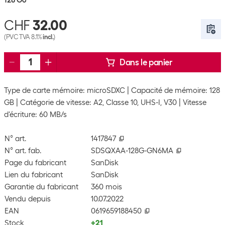
128 Go
CHF
32.00
(PVC TVA 8.1%
incl.
)
Dans le panier
Type de carte mémoire: microSDXC
Capacité de mémoire: 128
GB
Catégorie de vitesse: A2, Classe 10, UHS-I, V30
Vitesse
d'écriture: 60 MB/s
N° art.
1417847
N° art. fab.
SDSQXAA-128G-GN6MA
Page du fabricant
SanDisk
Lien du fabricant
SanDisk
Garantie du fabricant
360 mois
Vendu depuis
10.07.2022
EAN
0619659188450
Stock
+21