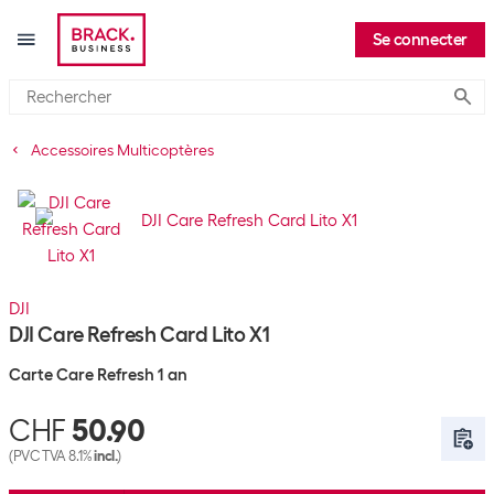
Se connecter
Submi
Accessoires Multicoptères
DJI
DJI Care Refresh Card Lito X1
Carte Care Refresh 1 an
CHF
50.90
(PVC TVA 8.1%
incl.
)