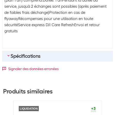
(plan 1 an) comprend:Durée: 1 anPendant la durée du
service, jusquà 2 échanges sont possibles (après paiement
de faibles frais déchange)Protection en cas de
flyawayRécompenses pour une utilisation en toute
sécuritéService express DJI Care RefreshEnvoi et retour
gratuits
Spécifications
Contenu de la commande
Signaler des données erronées
Contenu de la
1x DJI Lito X1 - Care Refresh
commande
Produits similaires
Informations générales sur le produit
Type d'accessoire
Service
+3
LIQUIDATION
LIQU
Assurance