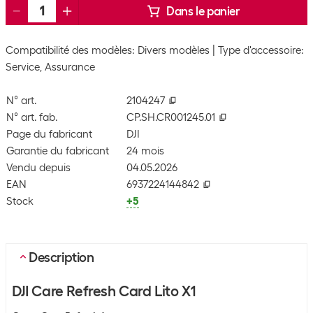
Dans le panier
Compatibilité des modèles: Divers modèles
Type d'accessoire:
Service, Assurance
N° art.
2104247
N° art. fab.
CP.SH.CR001245.01
Page du fabricant
DJI
Garantie du fabricant
24 mois
Vendu depuis
04.05.2026
EAN
6937224144842
Stock
+5
Description
DJI Care Refresh Card Lito X1