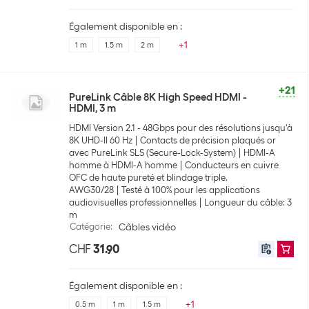
Également disponible en :
+
1
1 m
1.5 m
2 m
+21
PureLink Câble 8K High Speed HDMI -
HDMI, 3 m
HDMI Version 2.1 - 48Gbps pour des résolutions jusqu'à
8K UHD-II 60 Hz
Contacts de précision plaqués or
avec PureLink SLS (Secure-Lock-System)
HDMI-A
homme à HDMI-A homme
Conducteurs en cuivre
OFC de haute pureté et blindage triple,
AWG30/28
Testé à 100% pour les applications
audiovisuelles professionnelles
Longueur du câble: 3
m
Catégorie
:
Câbles vidéo
CHF
31.90
Également disponible en :
+
1
0.5 m
1 m
1.5 m