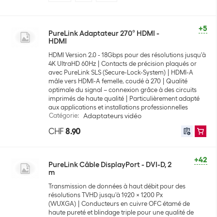
+5
PureLink Adaptateur 270° HDMI -
HDMI
HDMI Version 2.0 - 18Gbps pour des résolutions jusqu'à
4K UltraHD 60Hz
Contacts de précision plaqués or
avec PureLink SLS (Secure-Lock-System)
HDMI-A
mâle vers HDMI-A femelle, coudé à 270
Qualité
optimale du signal – connexion grâce à des circuits
imprimés de haute qualité
Particulièrement adapté
aux applications et installations professionnelles
Catégorie
:
Adaptateurs vidéo
CHF
8.90
+42
PureLink Câble DisplayPort - DVI-D, 2
m
Transmission de données à haut débit pour des
résolutions TVHD jusqu'à 1920 x 1200 Px
(WUXGA)
Conducteurs en cuivre OFC étamé de
haute pureté et blindage triple pour une qualité de