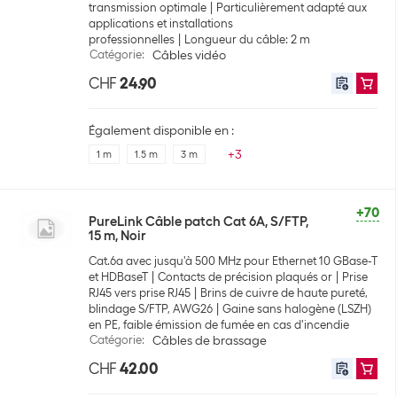
transmission optimale
Particulièrement adapté aux
applications et installations
professionnelles
Longueur du câble: 2 m
Catégorie
:
Câbles vidéo
CHF
24.90
Également disponible en :
+
3
1 m
1.5 m
3 m
+70
PureLink Câble patch Cat 6A, S/FTP,
15 m, Noir
Cat.6a avec jusqu'à 500 MHz pour Ethernet 10 GBase-T
et HDBaseT
Contacts de précision plaqués or
Prise
RJ45 vers prise RJ45
Brins de cuivre de haute pureté,
blindage S/FTP, AWG26
Gaine sans halogène (LSZH)
en PE, faible émission de fumée en cas d'incendie
Catégorie
:
Câbles de brassage
CHF
42.00