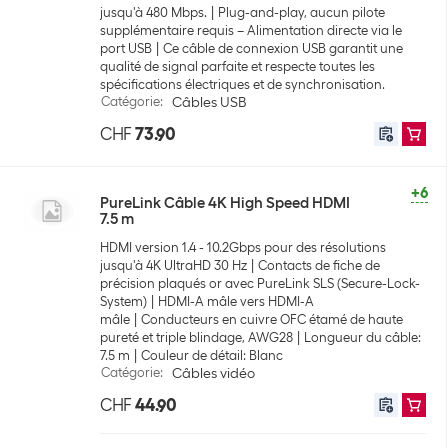
jusqu'à 480 Mbps.
Plug-and-play, aucun pilote
supplémentaire requis – Alimentation directe via le
port USB
Ce câble de connexion USB garantit une
qualité de signal parfaite et respecte toutes les
spécifications électriques et de synchronisation.
Catégorie
:
Câbles USB
CHF
73.90
+6
PureLink Câble 4K High Speed HDMI
7.5 m
HDMI version 1.4 - 10.2Gbps pour des résolutions
jusqu'à 4K UltraHD 30 Hz
Contacts de fiche de
précision plaqués or avec PureLink SLS (Secure-Lock-
System)
HDMI-A mâle vers HDMI-A
mâle
Conducteurs en cuivre OFC étamé de haute
pureté et triple blindage, AWG28
Longueur du câble:
7.5 m
Couleur de détail: Blanc
Catégorie
:
Câbles vidéo
CHF
44.90