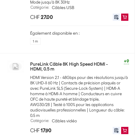
Mode jusqu'à 8K 30Hz
Catégorie
:
Câbles USB
CHF
27.00
Également disponible en :
1 m
+9
PureLink Câble 8K High Speed HDMI -
HDMI, 0.5 m
HDMI Version 2.1 - 48Gbps pour des résolutions jusqu'à
8K UHD-II 60 Hz
Contacts de précision plaqués or
avec PureLink SLS (Secure-Lock-System)
HDMI-A
homme à HDMI-A homme
Conducteurs en cuivre
OFC de haute pureté et blindage triple,
AWG30/28
Testé à 100% pour les applications
audiovisuelles professionnelles
Longueur du câble:
0.5 m
Catégorie
:
Câbles vidéo
CHF
17.90