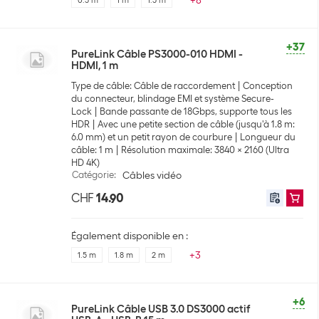
+
8
0.5 m
1 m
1.5 m
+37
PureLink Câble PS3000-010 HDMI -
HDMI, 1 m
Type de câble: Câble de raccordement
Conception
du connecteur, blindage EMI et système Secure-
Lock
Bande passante de 18Gbps, supporte tous les
HDR
Avec une petite section de câble (jusqu'à 1.8 m:
6.0 mm) et un petit rayon de courbure
Longueur du
câble: 1 m
Résolution maximale: 3840 x 2160 (Ultra
HD 4K)
Catégorie
:
Câbles vidéo
CHF
14.90
Également disponible en :
+
3
1.5 m
1.8 m
2 m
+6
PureLink Câble USB 3.0 DS3000 actif