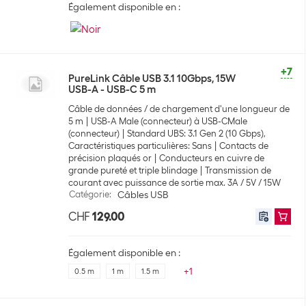
Également disponible en :
+7
PureLink Câble USB 3.1 10Gbps, 15W
USB-A - USB-C 5 m
Câble de données / de chargement d'une longueur de
5 m
USB-A Male (connecteur) à USB-CMale
(connecteur)
Standard UBS: 3.1 Gen 2 (10 Gbps),
Caractéristiques particulières: Sans
Contacts de
précision plaqués or
Conducteurs en cuivre de
grande pureté et triple blindage
Transmission de
courant avec puissance de sortie max. 3A / 5V / 15W
Catégorie
:
Câbles USB
CHF
129.00
Également disponible en :
+
1
0.5 m
1 m
1.5 m