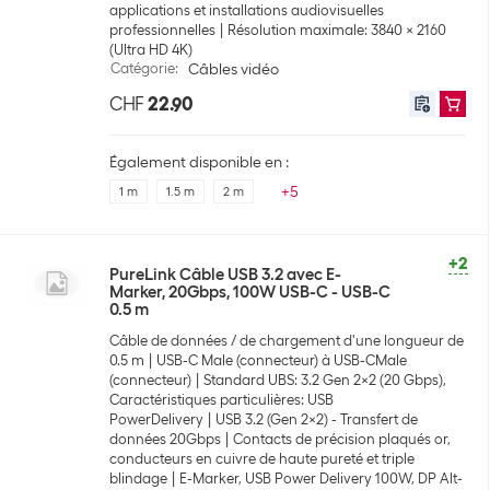
applications et installations audiovisuelles
professionnelles
Résolution maximale: 3840 x 2160
(Ultra HD 4K)
Catégorie
:
Câbles vidéo
CHF
22.90
Également disponible en :
+
5
1 m
1.5 m
2 m
+2
PureLink Câble USB 3.2 avec E-
Marker, 20Gbps, 100W USB-C - USB-C
0.5 m
Câble de données / de chargement d'une longueur de
0.5 m
USB-C Male (connecteur) à USB-CMale
(connecteur)
Standard UBS: 3.2 Gen 2x2 (20 Gbps),
Caractéristiques particulières: USB
PowerDelivery
USB 3.2 (Gen 2x2) - Transfert de
données 20Gbps
Contacts de précision plaqués or,
conducteurs en cuivre de haute pureté et triple
blindage
E-Marker, USB Power Delivery 100W, DP Alt-