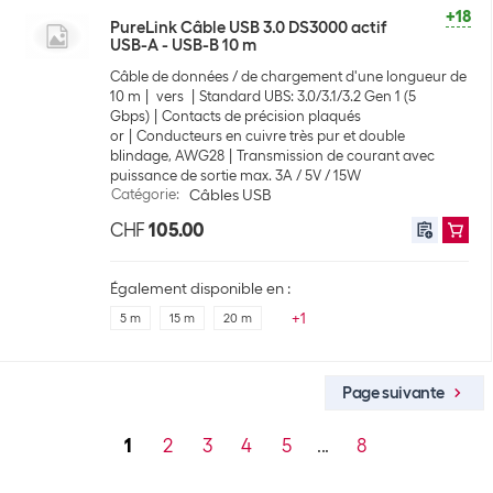
+18
PureLink Câble USB 3.0 DS3000 actif
USB-A - USB-B 10 m
Câble de données / de chargement d'une longueur de
10 m
vers
Standard UBS: 3.0/3.1/3.2 Gen 1 (5
Gbps)
Contacts de précision plaqués
or
Conducteurs en cuivre très pur et double
blindage, AWG28
Transmission de courant avec
puissance de sortie max. 3A / 5V / 15W
Catégorie
:
Câbles USB
CHF
105.00
Également disponible en :
+
1
5 m
15 m
20 m
Page suivante
1
2
3
4
5
...
8