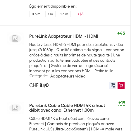
Également disponible en :
+
14
0.5 m
1 m
1.5 m
+45
PureLink Adaptateur HDMI - HDMI
Haute vitesse HDMI à HDMI pour des résolutions vidéo
jusqu'à 1080p
Qualité optimale du signal - connexion
grâce à des circuits imprimés de haute qualité
Une
production parfaitement adaptée et des contacts
plaqués or
Système de verrouillage sécurisé
innovant pour les connexions HDMI
Petite taille
Catégorie
:
Adaptateurs vidéo
CHF
8.90
+19
PureLink Câble Câble HDMI 4K à haut
débit avec canal Ethernet 1.00m
Câble HDMI 4K à haut débit certifié avec canal
Ethernet
Contacts de précision plaqués or avec
PureLink ULS (Ultra-Lock-System)
HDMI-A mâle vers