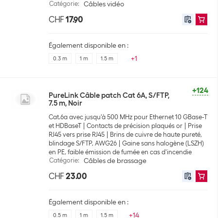
Catégorie
:
Câbles vidéo
CHF
17.90
Également disponible en :
+
1
0.3 m
1 m
1.5 m
+124
PureLink Câble patch Cat 6A, S/FTP,
7.5 m, Noir
Cat.6a avec jusqu'à 500 MHz pour Ethernet 10 GBase-T
et HDBaseT
Contacts de précision plaqués or
Prise
RJ45 vers prise RJ45
Brins de cuivre de haute pureté,
blindage S/FTP, AWG26
Gaine sans halogène (LSZH)
en PE, faible émission de fumée en cas d'incendie
Catégorie
:
Câbles de brassage
CHF
23.00
Également disponible en :
+
14
0.5 m
1 m
1.5 m