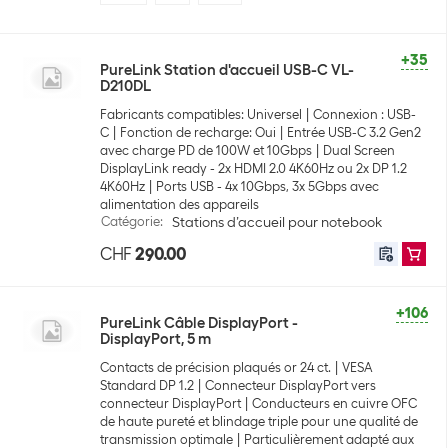
+35
PureLink Station d'accueil USB-C VL-
D210DL
Fabricants compatibles: Universel
Connexion : USB-
C
Fonction de recharge: Oui
Entrée USB-C 3.2 Gen2
avec charge PD de 100W et 10Gbps
Dual Screen
DisplayLink ready - 2x HDMI 2.0 4K60Hz ou 2x DP 1.2
4K60Hz
Ports USB - 4x 10Gbps, 3x 5Gbps avec
alimentation des appareils
Catégorie
:
Stations d’accueil pour notebook
CHF
290.00
+106
PureLink Câble DisplayPort -
DisplayPort, 5 m
Contacts de précision plaqués or 24 ct.
VESA
Standard DP 1.2
Connecteur DisplayPort vers
connecteur DisplayPort
Conducteurs en cuivre OFC
de haute pureté et blindage triple pour une qualité de
transmission optimale
Particulièrement adapté aux