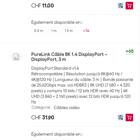
CHF
11.00
Également disponible en :
+
14
0.5 m
1 m
1.5 m
+65
PureLink Câble 8K 1.4 DisplayPort –
DisplayPort, 3 m
DisplayPort Standard v1.4
Rétrocompatible
Résolution jusqu'à 8K@60 Hz /
4K@120 Hz
Longueur du câble: 3 m
Bande passante
de 25.92Gbps max. via HDBR3
8K UHD (7 680 × 4 320
pixels) y compris 10 bits / 12 bits HDR avec 60 Hz
4K
UHD (3 840 × 2 160 pixels) avec 12 bits HDR jusqu'à 120
Hz
Catégorie
:
Câbles vidéo
CHF
31.90
Également disponible en :