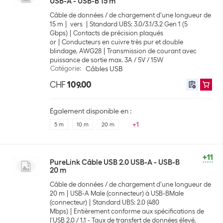
USB-A - USB-B 15 m
Câble de données / de chargement d'une longueur de
15 m
vers
Standard UBS: 3.0/3.1/3.2 Gen 1 (5
Gbps)
Contacts de précision plaqués
or
Conducteurs en cuivre très pur et double
blindage, AWG28
Transmission de courant avec
puissance de sortie max. 3A / 5V / 15W
Catégorie
:
Câbles USB
CHF
109.00
Également disponible en :
+
1
5 m
10 m
20 m
+11
PureLink Câble USB 2.0 USB-A - USB-B
20 m
Câble de données / de chargement d'une longueur de
20 m
USB-A Male (connecteur) à USB-BMale
(connecteur)
Standard UBS: 2.0 (480
Mbps)
Entièrement conforme aux spécifications de
l'USB 2.0 / 1.1 - Taux de transfert de données élevé,