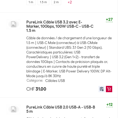
+
2
1 m
1.5 m
2 m
+27
PureLink Câble USB 3.2 avec E-
Marker, 10Gbps, 100W USB-C - USB-C
1.5 m
Câble de données / de chargement d'une longueur de
1.5 m
USB-C Male (connecteur) à USB-CMale
(connecteur)
Standard UBS: 3.1 Gen 2 (10 Gbps),
Caractéristiques particulières: USB
PowerDelivery
USB 3.2 (Gen 1x2) - transfert de
données 10Gbps
Contacts de précision plaqués or,
conducteurs en cuivre de haute pureté et triple
blindage
E-Marker, USB Power Delivery 100W, DP Alt-
Mode jusqu'à 8K 30Hz
Catégorie
:
Câbles USB
CHF
31.00
+12
PureLink Câble USB 2.0 USB-A - USB-B
5 m