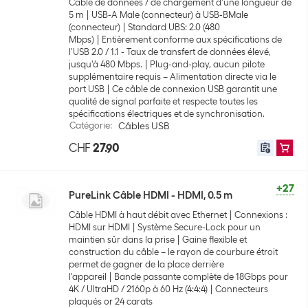
Câble de données / de chargement d'une longueur de
5 m
USB-A Male (connecteur) à USB-BMale
(connecteur)
Standard UBS: 2.0 (480
Mbps)
Entièrement conforme aux spécifications de
l'USB 2.0 / 1.1 - Taux de transfert de données élevé,
jusqu'à 480 Mbps.
Plug-and-play, aucun pilote
supplémentaire requis – Alimentation directe via le
port USB
Ce câble de connexion USB garantit une
qualité de signal parfaite et respecte toutes les
spécifications électriques et de synchronisation.
Catégorie
:
Câbles USB
CHF
27.90
+27
PureLink Câble HDMI - HDMI, 0.5 m
Câble HDMI à haut débit avec Ethernet
Connexions :
HDMI sur HDMI
Système Secure-Lock pour un
maintien sûr dans la prise
Gaine flexible et
construction du câble – le rayon de courbure étroit
permet de gagner de la place derrière
l'appareil
Bande passante complète de 18Gbps pour
4K / UltraHD / 2160p à 60 Hz (4:4:4)
Connecteurs
plaqués or 24 carats