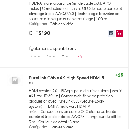
HDMI-A mâle, à partir de 5m de câble actif, APO
inclus
Conducteurs en cuivre OFC de haute pureté et
blindage triple, AWG32/30
Technologie brevetée de
soudure à la vague et de verrouillage
1.00 m
Catégorie
:
Câbles vidéo
CHF
21.90
Également disponible en :
+
4
0.5 m
1.5 m
2 m
+25
PureLink Câble 4K High Speed HDMI 5
m
HDMI Version 2.0 - 18Gbps pour des résolutions jusqu'à
4K UltraHD 60 Hz
Contacts de fiche de précision
plaqués or avec PureLink SLS (Secure-Lock-
System)
HDMI-A mâle vers HDMI-A
mâle
Conducteurs en cuivre OFC étamé de haute
pureté et triple blindage, AWG28
Longueur du câble:
5 m
Couleur de détail: Blanc
Catégorie
:
Câbles vidéo