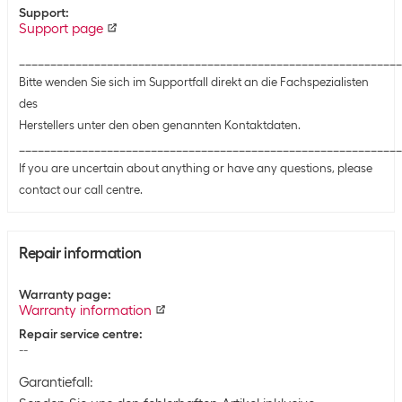
Support
:
Support page
_____________________________________________________________
Bitte wenden Sie sich im Supportfall direkt an die Fachspezialisten
des
Herstellers unter den oben genannten Kontaktdaten.
_____________________________________________________________
If you are uncertain about anything or have any questions, please
contact our call centre.
Repair information
Warranty page
:
Warranty information
Repair service centre
:
--
Garantiefall: