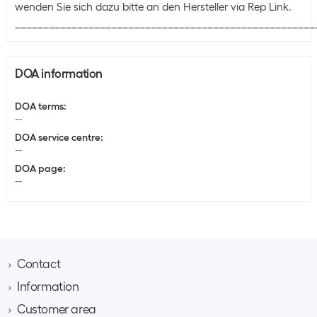
wenden Sie sich dazu bitte an den Hersteller via Rep Link.
_____________________________________________________
DOA information
DOA terms
:
--
DOA service centre
:
--
DOA page
:
--
Contact
Information
Brack AG
Hintermättlistrasse 3
Customer area
Contact