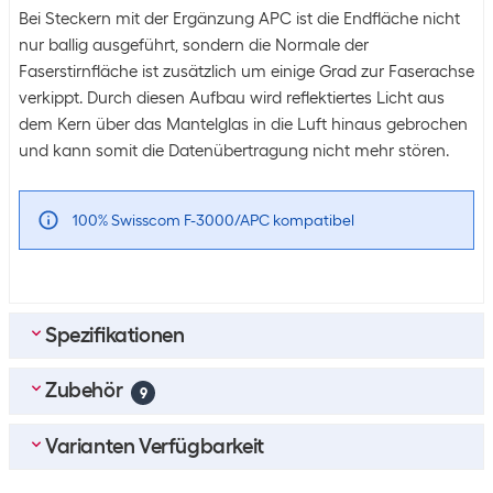
Bei Steckern mit der Ergänzung APC ist die Endfläche nicht
nur ballig ausgeführt, sondern die Normale der
Faserstirnfläche ist zusätzlich um einige Grad zur Faserachse
verkippt. Durch diesen Aufbau wird reflektiertes Licht aus
dem Kern über das Mantelglas in die Luft hinaus gebrochen
und kann somit die Datenübertragung nicht mehr stören.
100% Swisscom F-3000/APC kompatibel
Spezifikationen
Zubehör
Umpack
9
Verpackungseinheit
1 stk.
Top-Zubehör
4
Varianten Verfügbarkeit
Umpack
10 Packungen zu 1 stk.
Lightwin LWL Simplex Dämpfungsglied LC – LC, 2 dBi 1 Stück
Kabellänge