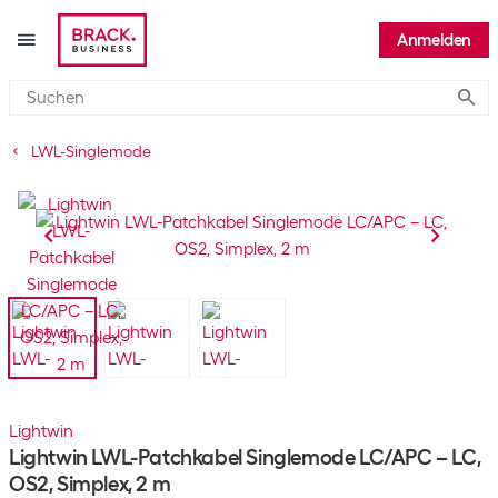
Anmelden
Submi
LWL-Singlemode
Lightwin
Lightwin LWL-Patchkabel Singlemode LC/APC – LC,
OS2, Simplex, 2 m