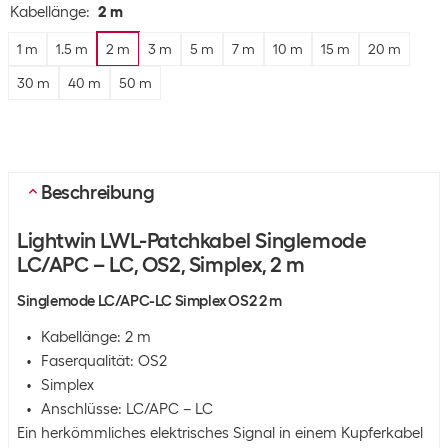
Kabellänge
:
2 m
1 m
1.5 m
2 m
3 m
5 m
7 m
10 m
15 m
20 m
30 m
40 m
50 m
Beschreibung
Lightwin LWL-Patchkabel Singlemode
LC/APC – LC, OS2, Simplex, 2 m
Singlemode LC/APC-LC Simplex OS2 2 m
Kabellänge: 2 m
Faserqualität: OS2
Simplex
Anschlüsse: LC/APC – LC
Ein herkömmliches elektrisches Signal in einem Kupferkabel