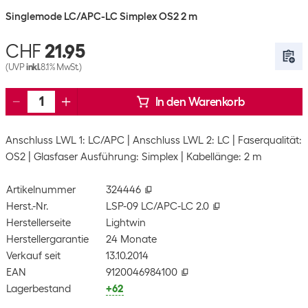
Singlemode LC/APC-LC Simplex OS2 2 m
CHF
21.95
(UVP
inkl.
8.1% MwSt.)
In den Warenkorb
Anschluss LWL 1: LC/APC
Anschluss LWL 2: LC
Faserqualität:
OS2
Glasfaser Ausführung: Simplex
Kabellänge: 2 m
Artikelnummer
324446
Herst.-Nr.
LSP-09 LC/APC-LC 2.0
Herstellerseite
Lightwin
Herstellergarantie
24 Monate
Verkauf seit
13.10.2014
EAN
9120046984100
Lagerbestand
+62