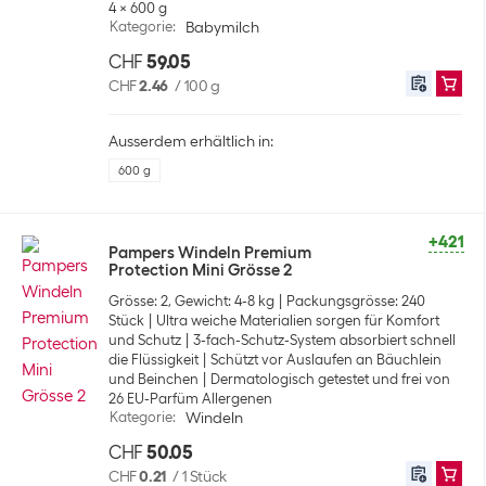
4 x 600 g
Kategorie
:
Babymilch
CHF
59.05
CHF
2.46
/
100 g
Ausserdem erhältlich in:
600 g
+421
Pampers Windeln Premium
Protection Mini Grösse 2
Grösse: 2, Gewicht: 4-8 kg
Packungsgrösse: 240
Stück
Ultra weiche Materialien sorgen für Komfort
und Schutz
3-fach-Schutz-System absorbiert schnell
die Flüssigkeit
Schützt vor Auslaufen an Bäuchlein
und Beinchen
Dermatologisch getestet und frei von
26 EU-Parfüm Allergenen
Kategorie
:
Windeln
CHF
50.05
CHF
0.21
/
1 Stück