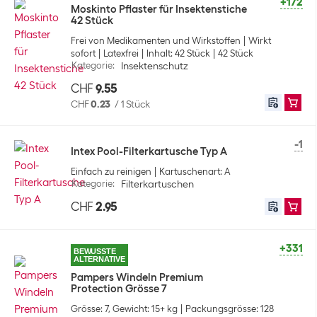
+172
Moskinto Pflaster für Insektenstiche
42 Stück
Frei von Medikamenten und Wirkstoffen
Wirkt
sofort
Latexfrei
Inhalt: 42 Stück
42 Stück
Kategorie
:
Insektenschutz
CHF
9.55
CHF
0.23
/
1 Stück
-1
Intex Pool-Filterkartusche Typ A
Einfach zu reinigen
Kartuschenart: A
Kategorie
:
Filterkartuschen
CHF
2.95
+331
BEWUSSTE
ALTERNATIVE
Pampers Windeln Premium
Protection Grösse 7
Grösse: 7, Gewicht: 15+ kg
Packungsgrösse: 128