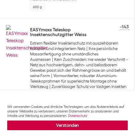
600 g
-143
EASYmaxx Teleskop
Insektenschutzgitter Weiss
Extrem flexibler Insektenschutz mit ausziehbarem
Rahmen und integriertem Netz
Ihre persönliche
Massanfertigung ohne umständliches
Ausmessen
Kein Zuschneiden: nie wieder Verschnitt –
Netz aus hochwertigem, dehn- und belastbarem
Gewebe: passt sich der Rahmengrösse an und behält
seine Form
Vormontierter, robuster Aluminium-
Teleskoprahmen für superleichte Montage ohne
Werkzeug
Zuverlässiger Schutz vor lästigen Insekten
wie Mücken, Fliegen etc. - Licht- und
luftdurchlässig
Masse: 73-120 x 83-140 cm (LxB)
Kategorie
:
Fliegengitter
Wir verwenden Cookies und ähnliche Technologien, um das Nutzererlebnis auf
unserer Webseite zu verbessern, unseren Datenverkehr zu analysieren und
CHF
39.90
Inhalte und Werbung zu personalisieren.
Datenschutz
Verstanden
Ausserdem erhältlich in: