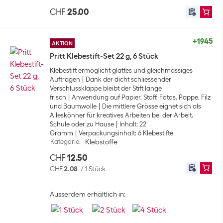
CHF
25.00
+1945
AKTION
Pritt Klebestift-Set 22 g, 6 Stück
Klebestift ermöglicht glattes und gleichmässiges
Auftragen
Dank der dicht schliessender
Verschlussklappe bleibt der Stift lange
frisch
Anwendung auf Papier, Stoff, Fotos, Pappe, Filz
und Baumwolle
Die mittlere Grösse eignet sich als
Alleskönner für kreatives Arbeiten bei der Arbeit,
Schule oder zu Hause
Inhalt: 22
Gramm
Verpackungsinhalt: 6 Klebestifte
Kategorie
:
Klebstoffe
CHF
12.50
CHF
2.08
/
1 Stück
Ausserdem erhältlich in: