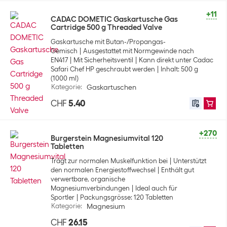
+11
CADAC DOMETIC Gaskartusche Gas
Cartridge 500 g Threaded Valve
Gaskartusche mit Butan-/Propangas-
Gemisch
Ausgestattet mit Normgewinde nach
EN417
Mit Sicherheitsventil
Kann direkt unter Cadac
Safari Chef HP geschraubt werden
Inhalt: 500 g
(1000 ml)
Kategorie
:
Gaskartuschen
CHF
5.40
+270
Burgerstein Magnesiumvital 120
Tabletten
Trägt zur normalen Muskelfunktion bei
Unterstützt
den normalen Energiestoffwechsel
Enthält gut
verwertbare, organische
Magnesiumverbindungen
Ideal auch für
Sportler
Packungsgrösse: 120 Tabletten
Kategorie
:
Magnesium
CHF
26.15