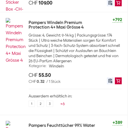
CHF
109.00
+792
Pampers Windeln Premium
Protection 4+ Maxi Grösse 4
Grösse: 4, Gewicht: 9-14 kg
Packungsgrösse: 174
Stück
Ultra weiche Materialien sorgen für Komfort
und Schutz
3-fach-Schutz-System absorbiert schnell
die Flüssigkeit
Schützt vor Auslaufen an Bäuchlein
und Beinchen
Dermatologisch getestet und frei von
26 EU-Parfüm Allergenen
Kategorie
:
Windeln
CHF
55.50
CHF
0.32
/
1 Stück
Ausserdem erhältlich in:
+
6
1
2
3
+389
Pampers Feuchttücher 99% Water