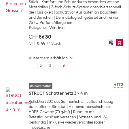
Stück
Komfort und Schutz durch besonders weiche
Materialien
3-fach-Schutz-System absorbiert schnell
die Flüssigkeit
Schützt vor Auslaufen an Bäuchlein
und Beinchen
Dermatologisch getestet und frei von
26 EU-Parfüm Allergenen
Kategorie
:
Windeln
CHF
56.30
CHF
0.44
/
1 Stück
Ausserdem erhältlich in:
+
6
1
2
3
+172
AUSVERKAUF
STRUCT Schattennetz 3 x 4 m
Reflektiert 80% des Sonnenlichts
Luftdurchlässig
dank offener Struktur
Aluminiumbeschichtetes
HDPE-Gewebe (70 g/m²)
Rundum mit
Befestigungsösen versehen
Wasser- und UV-
beständig
Inklusive wiederverschliessbarer
Tragetasche