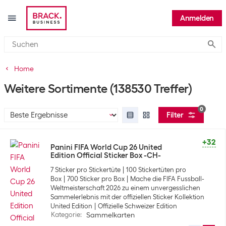
Anmelden
Submi
Home
Weitere Sortimente
(138530 Treffer)
0
Filter
+32
Panini FIFA World Cup 26 United
Edition Official Sticker Box -CH-
7 Sticker pro Stickertüte
100 Stickertüten pro
Box
700 Sticker pro Box
Mache die FIFA Fussball-
Weltmeisterschaft 2026 zu einem unvergesslichen
Sammelerlebnis mit der offiziellen Sticker Kollektion
United Edition
Offizielle Schweizer Edition
Kategorie
:
Sammelkarten