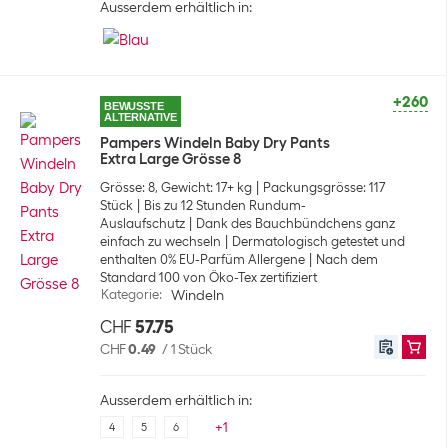
Ausserdem erhältlich in:
+260
BEWUSSTE
ALTERNATIVE
Pampers Windeln Baby Dry Pants
Extra Large Grösse 8
Grösse: 8, Gewicht: 17+ kg
Packungsgrösse: 117
Stück
Bis zu 12 Stunden Rundum-
Auslaufschutz
Dank des Bauchbündchens ganz
einfach zu wechseln
Dermatologisch getestet und
enthalten 0% EU-Parfüm Allergene
Nach dem
Standard 100 von Öko-Tex zertifiziert
Kategorie
:
Windeln
CHF
57.75
CHF
0.49
/
1 Stück
Ausserdem erhältlich in:
+
1
4
5
6