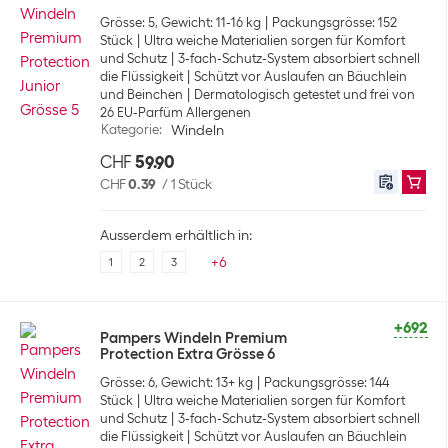
Grösse: 5, Gewicht: 11-16 kg
Packungsgrösse: 152
Stück
Ultra weiche Materialien sorgen für Komfort
und Schutz
3-fach-Schutz-System absorbiert schnell
die Flüssigkeit
Schützt vor Auslaufen an Bäuchlein
und Beinchen
Dermatologisch getestet und frei von
26 EU-Parfüm Allergenen
Kategorie
:
Windeln
CHF
59.90
CHF
0.39
/
1 Stück
Ausserdem erhältlich in:
+
6
1
2
3
+692
Pampers Windeln Premium
Protection Extra Grösse 6
Grösse: 6, Gewicht: 13+ kg
Packungsgrösse: 144
Stück
Ultra weiche Materialien sorgen für Komfort
und Schutz
3-fach-Schutz-System absorbiert schnell
die Flüssigkeit
Schützt vor Auslaufen an Bäuchlein