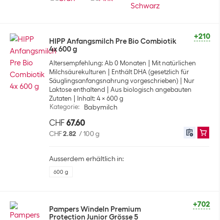
+210
HIPP Anfangsmilch Pre Bio Combiotik
4x 600 g
Altersempfehlung: Ab 0 Monaten
Mit natürlichen
Milchsäurekulturen
Enthält DHA (gesetzlich für
Säuglingsanfangsnahrung vorgeschrieben)
Nur
Laktose enthaltend
Aus biologisch angebauten
Zutaten
Inhalt: 4 x 600 g
Kategorie
:
Babymilch
CHF
67.60
CHF
2.82
/
100 g
Ausserdem erhältlich in:
600 g
+702
Pampers Windeln Premium
Protection Junior Grösse 5