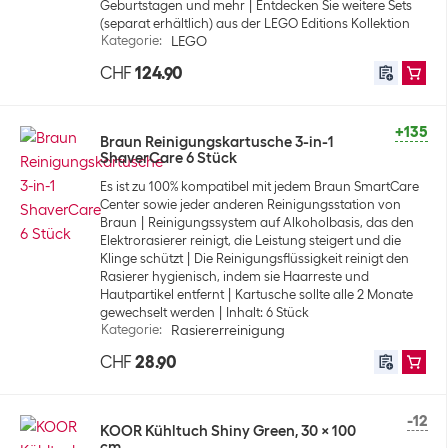
Geburtstagen und mehr
Entdecken Sie weitere Sets
(separat erhältlich) aus der LEGO Editions Kollektion
Kategorie
:
LEGO
CHF
124.90
+135
Braun Reinigungskartusche 3-in-1
ShaverCare 6 Stück
Es ist zu 100% kompatibel mit jedem Braun SmartCare
Center sowie jeder anderen Reinigungsstation von
Braun
Reinigungssystem auf Alkoholbasis, das den
Elektrorasierer reinigt, die Leistung steigert und die
Klinge schützt
Die Reinigungsflüssigkeit reinigt den
Rasierer hygienisch, indem sie Haarreste und
Hautpartikel entfernt
Kartusche sollte alle 2 Monate
gewechselt werden
Inhalt: 6 Stück
Kategorie
:
Rasiererreinigung
CHF
28.90
-12
KOOR Kühltuch Shiny Green, 30 x 100
cm