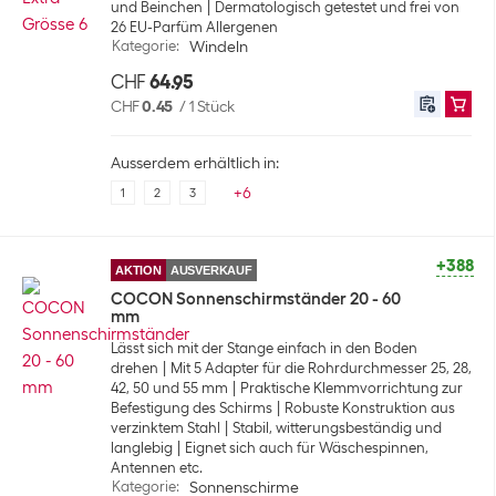
und Beinchen
Dermatologisch getestet und frei von
26 EU-Parfüm Allergenen
Kategorie
:
Windeln
CHF
64.95
CHF
0.45
/
1 Stück
Ausserdem erhältlich in:
+
6
1
2
3
+388
AKTION
AUSVERKAUF
COCON Sonnenschirmständer 20 - 60
mm
Lässt sich mit der Stange einfach in den Boden
drehen
Mit 5 Adapter für die Rohrdurchmesser 25, 28,
42, 50 und 55 mm
Praktische Klemmvorrichtung zur
Befestigung des Schirms
Robuste Konstruktion aus
verzinktem Stahl
Stabil, witterungsbeständig und
langlebig
Eignet sich auch für Wäschespinnen,
Antennen etc.
Kategorie
:
Sonnenschirme