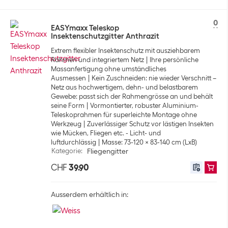
0
EASYmaxx Teleskop
Insektenschutzgitter Anthrazit
Extrem flexibler Insektenschutz mit ausziehbarem
Rahmen und integriertem Netz
Ihre persönliche
Massanfertigung ohne umständliches
Ausmessen
Kein Zuschneiden: nie wieder Verschnitt –
Netz aus hochwertigem, dehn- und belastbarem
Gewebe: passt sich der Rahmengrösse an und behält
seine Form
Vormontierter, robuster Aluminium-
Teleskoprahmen für superleichte Montage ohne
Werkzeug
Zuverlässiger Schutz vor lästigen Insekten
wie Mücken, Fliegen etc. - Licht- und
luftdurchlässig
Masse: 73-120 x 83-140 cm (LxB)
Kategorie
:
Fliegengitter
CHF
39.90
Ausserdem erhältlich in: