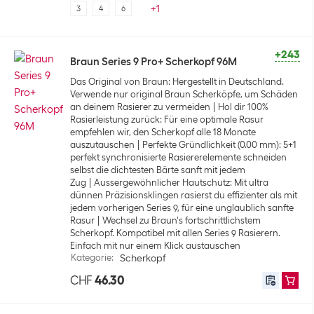
+
1
3
4
6
+243
Braun Series 9 Pro+ Scherkopf 96M
Das Original von Braun: Hergestellt in Deutschland.
Verwende nur original Braun Scherköpfe, um Schäden
an deinem Rasierer zu vermeiden
Hol dir 100%
Rasierleistung zurück: Für eine optimale Rasur
empfehlen wir, den Scherkopf alle 18 Monate
auszutauschen
Perfekte Gründlichkeit (0.00 mm): 5+1
perfekt synchronisierte Rasiererelemente schneiden
selbst die dichtesten Bärte sanft mit jedem
Zug
Aussergewöhnlicher Hautschutz: Mit ultra
dünnen Präzisionsklingen rasierst du effizienter als mit
jedem vorherigen Series 9, für eine unglaublich sanfte
Rasur
Wechsel zu Braun's fortschrittlichstem
Scherkopf. Kompatibel mit allen Series 9 Rasierern.
Einfach mit nur einem Klick austauschen
Kategorie
:
Scherkopf
CHF
46.30