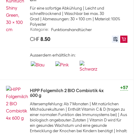
Für eine sofortige Abkühlung
Leicht und
schnelltrocknend
Waschbar bei max. 30
Grad
Abmessungen: 30 x 100 cm
Material: 100%
Polyester
Kategorie
:
Funktionshandtücher
CHF
8.50
Ausserdem erhältlich in:
+57
HIPP Folgemilch 2 BIO Combiotik 4x
600 g
Altersempfehlung: Ab 7 Monaten
Mit natürlichen
Milchsäurekulturen
Enthält Vitamin C & D (tragen zu
einer normalen Funktion des Immunsystems bei)
Aus
biologisch angebauten Zutaten
Vitamin D wird für
ein gesundes Wachstum und eine gesunde
Entwicklung der Knochen bei Kindern benötigt
Inhalt: