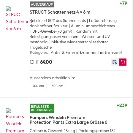
+79
AUSVERKAUF
STRUCT Schattennetz 4 x 6 m
Reflektiert 80% des Sonnenlichts
Luftdurchlässig
dank offener Struktur
Aluminiumbeschichtetes
HDPE-Gewebe (70 g/m²)
Rundum mit
Befestigungsösen versehen
Wasser- und UV-
beständig
Inklusive wiederverschliessbarer
Tragetasche
Kategorie
:
Auto- & Fahrradzubehör Tiertransport
CHF
69.00
Ausserdem erhältlich in:
400 cm
800 cm
+239
BEWUSSTE
ALTERNATIVE
Pampers Windeln Premium
Protection Pants Extra Large Grösse 6
Grösse: 6, Gewicht: 15+ kg
Packungsgrösse: 132