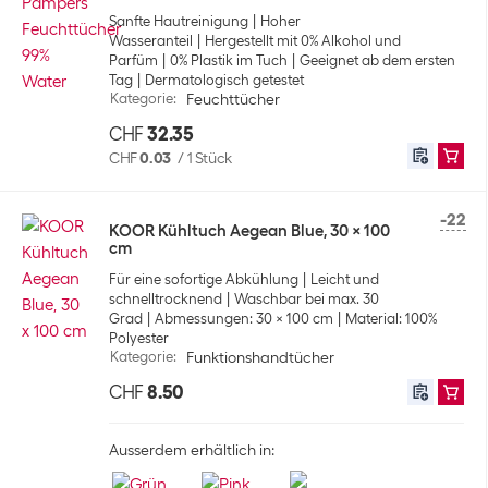
Sanfte Hautreinigung
Hoher
Wasseranteil
Hergestellt mit 0% Alkohol und
Parfüm
0% Plastik im Tuch
Geeignet ab dem ersten
Tag
Dermatologisch getestet
Kategorie
:
Feuchttücher
CHF
32.35
CHF
0.03
/
1 Stück
-22
KOOR Kühltuch Aegean Blue, 30 x 100
cm
Für eine sofortige Abkühlung
Leicht und
schnelltrocknend
Waschbar bei max. 30
Grad
Abmessungen: 30 x 100 cm
Material: 100%
Polyester
Kategorie
:
Funktionshandtücher
CHF
8.50
Ausserdem erhältlich in: