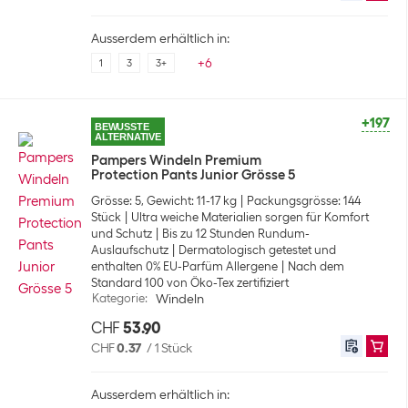
Ausserdem erhältlich in:
+
6
1
3
3+
+197
BEWUSSTE
ALTERNATIVE
Pampers Windeln Premium
Protection Pants Junior Grösse 5
Grösse: 5, Gewicht: 11-17 kg
Packungsgrösse: 144
Stück
Ultra weiche Materialien sorgen für Komfort
und Schutz
Bis zu 12 Stunden Rundum-
Auslaufschutz
Dermatologisch getestet und
enthalten 0% EU-Parfüm Allergene
Nach dem
Standard 100 von Öko-Tex zertifiziert
Kategorie
:
Windeln
CHF
53.90
CHF
0.37
/
1 Stück
Ausserdem erhältlich in: