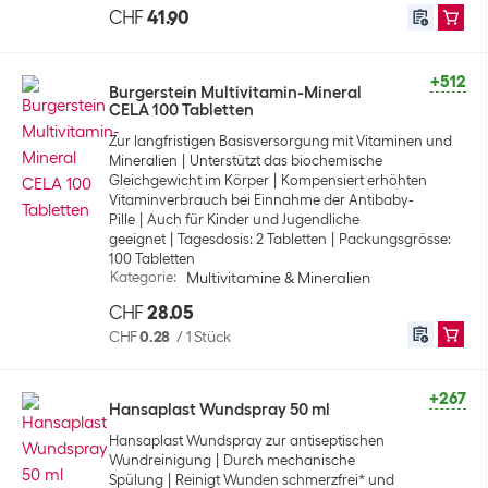
CHF
41.90
+512
Burgerstein Multivitamin-Mineral
CELA 100 Tabletten
Zur langfristigen Basisversorgung mit Vitaminen und
Mineralien
Unterstützt das biochemische
Gleichgewicht im Körper
Kompensiert erhöhten
Vitaminverbrauch bei Einnahme der Antibaby-
Pille
Auch für Kinder und Jugendliche
geeignet
Tagesdosis: 2 Tabletten
Packungsgrösse:
100 Tabletten
Kategorie
:
Multivitamine & Mineralien
CHF
28.05
CHF
0.28
/
1 Stück
+267
Hansaplast Wundspray 50 ml
Hansaplast Wundspray zur antiseptischen
Wundreinigung
Durch mechanische
Spülung
Reinigt Wunden schmerzfrei* und