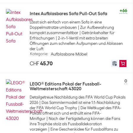
+66
Intex Aufblasbares Sofa Pull-Out Sofa
Lässt sich einfach von einem Sofa in eine
Doppelmatratze umbauen
Zur Aufbewahrung
kompakt zusammenfaltbar
Getränkehalter für
Erfrischungen
2-in-1-Ventil mit extra breiten
Öffnungen zum schnellen Aufpumpen und Ablassen
der Luft
Kategorie
:
Aufblasbare Möbel
CHF
45.70
0
LEGO® Editions Pokal der Fussball-
Weltmeisterschaft 43020
Detailgetreue Nachbildung des FIFA World Cup Pokals
2026
Das Sammlermodell ist eine 1:1-Nachbildung
der FIFA World Cup Trophy
Die Weltkugel des FIFA-
Pokals öffnet sich und enthüllt eine FIFA-
Minifigur
Nach der Fertigstellung können die Fans
ihre Trophäe stolz als Fussballdekoration
vorzeigen
Eine Geschenkidee für Fussballfans zu