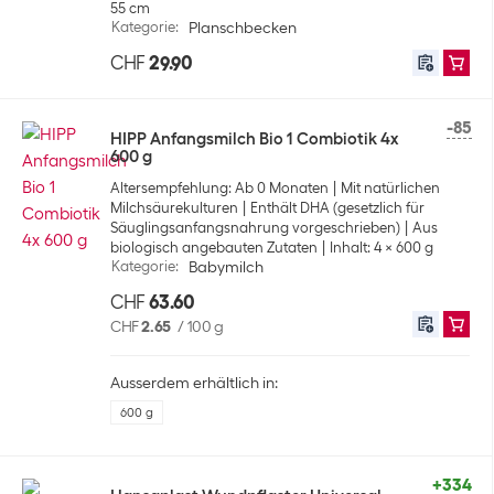
55 cm
Kategorie
:
Planschbecken
CHF
29.90
-85
HIPP Anfangsmilch Bio 1 Combiotik 4x
600 g
Altersempfehlung: Ab 0 Monaten
Mit natürlichen
Milchsäurekulturen
Enthält DHA (gesetzlich für
Säuglingsanfangsnahrung vorgeschrieben)
Aus
biologisch angebauten Zutaten
Inhalt: 4 x 600 g
Kategorie
:
Babymilch
CHF
63.60
CHF
2.65
/
100 g
Ausserdem erhältlich in:
600 g
+334