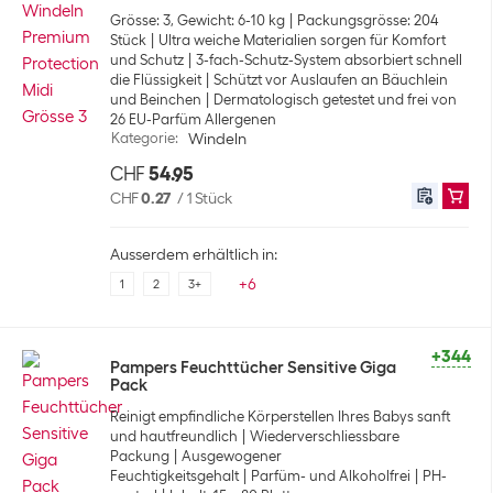
Grösse: 3, Gewicht: 6-10 kg
Packungsgrösse: 204
Stück
Ultra weiche Materialien sorgen für Komfort
und Schutz
3-fach-Schutz-System absorbiert schnell
die Flüssigkeit
Schützt vor Auslaufen an Bäuchlein
und Beinchen
Dermatologisch getestet und frei von
26 EU-Parfüm Allergenen
Kategorie
:
Windeln
CHF
54.95
CHF
0.27
/
1 Stück
Ausserdem erhältlich in:
+
6
1
2
3+
+344
Pampers Feuchttücher Sensitive Giga
Pack
Reinigt empfindliche Körperstellen Ihres Babys sanft
und hautfreundlich
Wiederverschliessbare
Packung
Ausgewogener
Feuchtigkeitsgehalt
Parfüm- und Alkoholfrei
PH-