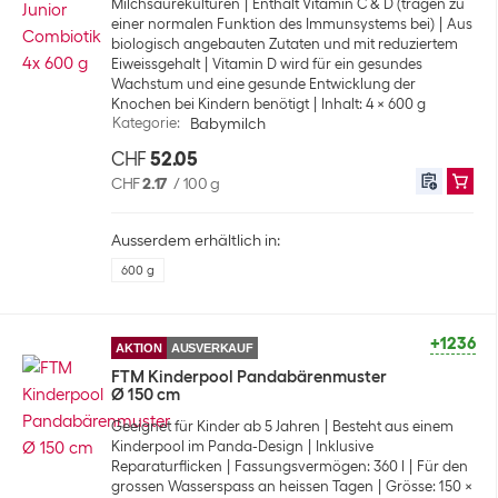
Milchsäurekulturen
Enthält Vitamin C & D (tragen zu
einer normalen Funktion des Immunsystems bei)
Aus
biologisch angebauten Zutaten und mit reduziertem
Eiweissgehalt
Vitamin D wird für ein gesundes
Wachstum und eine gesunde Entwicklung der
Knochen bei Kindern benötigt
Inhalt: 4 x 600 g
Kategorie
:
Babymilch
CHF
52.05
CHF
2.17
/
100 g
Ausserdem erhältlich in:
600 g
+1236
AKTION
AUSVERKAUF
FTM Kinderpool Pandabärenmuster
Ø 150 cm
Geeignet für Kinder ab 5 Jahren
Besteht aus einem
Kinderpool im Panda-Design
Inklusive
Reparaturflicken
Fassungsvermögen: 360 l
Für den
grossen Wasserspass an heissen Tagen
Grösse: 150 x