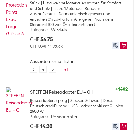
Stück
Ultra weiche Materialien sorgen für Komfort
und Schutz
Bis zu 12 Stunden Rundum-
Auslaufschutz
Dermatologisch getestet und
enthalten 0% EU-Parfüm Allergene
Nach dem
Standard 100 von Öko-Tex zertifiziert
Kategorie
:
Windeln
CHF
54.75
CHF
0.41
/
1 Stück
Ausserdem erhältlich in:
+
1
3
4
5
+1402
STEFFEN Reiseadapter EU – CH
Reiseadapter 3-polig
Stecker: Schweiz
Dose:
Deutschland/Europa
USB-Ladeanschlüsse: 0
Max.
2500 W
Kategorie
:
Reiseadapter
CHF
14.20