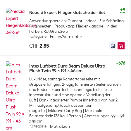
+9
Neocid Expert Fliegenklatsche 3er-Set
Anwendungsbereich: Outdoor; Indoor
Für Schädling:
Fluginsekten
Produkttyp: Fliegenklatsche
In den
Farben: Rot,Grün,Gelb
Kategorie
:
Fallen/Vernichter
CHF
2.85
+676
Intex Luftbett Dura Beam Deluxe Ultra
Plush Twin 99 x 191 x 46 cm
Luxuriöse, samtige Komfortoberseite mit
strapazierfähigen, 2-lagig laminierten Seitenwänden
und Boden
Fiber-Tech-Technologie bietet feste
Innenstruktur und eine optimale Verteilung der
Luft
Dank integrierter Pumpe innerhalb von nur 2
Min. aufgepumpt (auch auspumpen
möglich)
Inklusive Carry Bag
Maximale
Belastbarkeit: 136 kg, 1 Person
Abmessungen: 99 x 191
x 46 cm
Kategorie
:
Matratzen