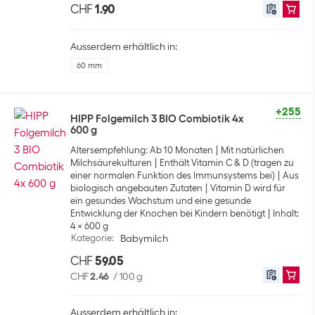
CHF
1.90
Ausserdem erhältlich in:
60 mm
+255
HIPP Folgemilch 3 BIO Combiotik 4x
600 g
Altersempfehlung: Ab 10 Monaten
Mit natürlichen
Milchsäurekulturen
Enthält Vitamin C & D (tragen zu
einer normalen Funktion des Immunsystems bei)
Aus
biologisch angebauten Zutaten
Vitamin D wird für
ein gesundes Wachstum und eine gesunde
Entwicklung der Knochen bei Kindern benötigt
Inhalt:
4 x 600 g
Kategorie
:
Babymilch
CHF
59.05
CHF
2.46
/
100 g
Ausserdem erhältlich in: