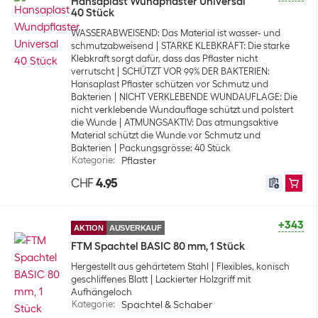
Hansaplast Wundpflaster Universal
40 Stück
WASSERABWEISEND: Das Material ist wasser- und
schmutzabweisend
STARKE KLEBKRAFT: Die starke
Klebkraft sorgt dafür, dass das Pflaster nicht
verrutscht
SCHÜTZT VOR 99% DER BAKTERIEN:
Hansaplast Pflaster schützen vor Schmutz und
Bakterien
NICHT VERKLEBENDE WUNDAUFLAGE: Die
nicht verklebende Wundauflage schützt und polstert
die Wunde
ATMUNGSAKTIV: Das atmungsaktive
Material schützt die Wunde vor Schmutz und
Bakterien
Packungsgrösse: 40 Stück
Kategorie
:
Pflaster
CHF
4.95
+343
AKTION
AUSVERKAUF
FTM Spachtel BASIC 80 mm, 1 Stück
Hergestellt aus gehärtetem Stahl
Flexibles, konisch
geschliffenes Blatt
Lackierter Holzgriff mit
Aufhängeloch
Kategorie
:
Spachtel & Schaber