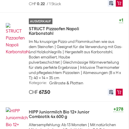
CHF
0.22
/
1 Stück
+1
AUSVERKAUF
STRUCT Pizzaofen Napoli
Karbonstahl
Im Nu knusprige Pizza und Flammkuchen wie aus
dem Steinofen
Geeignet für die Verwendung mit Gas-
und Holzkohlegrills
Hergestellt aus Karbonstahl,
Boden emailliert, Haube
pulverbeschichtet
Gleichmässige Wärmeverteilung
für stets perfekte Ergebnisse
Inklusive Thermometer
und pflegeleichtem Pizzastein
Abmessungen (B x H x
T): 40 x 14 x 35 cm
Kategorie
:
Grillroste & Platten
CHF
67.50
+278
HIPP Juniormilch Bio 12+ Junior
Combiotik 4x 600 g
Altersempfehlung: Ab 13 Monaten
Mit natürlichen