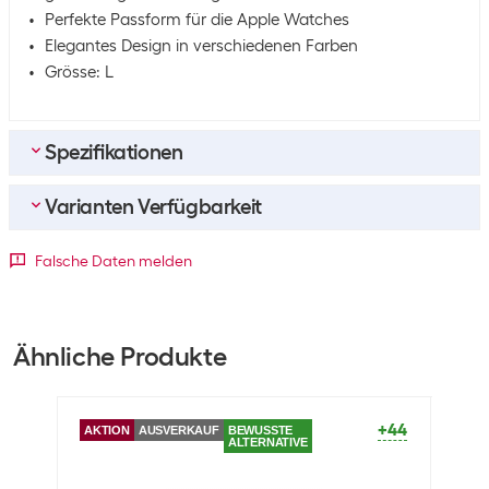
Perfekte Passform für die Apple Watches
Elegantes Design in verschiedenen Farben
Grösse: L
Spezifikationen
Varianten Verfügbarkeit
Umpack
Verpackungseinheit
1 stk.
Detailfarbe
Falsche Daten melden
Umpack
25 Packungen zu 1 stk.
Blau
Hellgrau
Schwarz
Nachhaltigkeit
+39
+45
+39
Ähnliche Produkte
Nachhaltigkeit
Nicht angegeben
+44
Optik
AKTION
AUSVERKAUF
BEWUSSTE
AKTI
ALTERNATIVE
Detailfarbe
Hellgrau