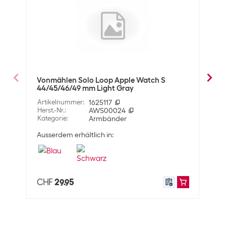
Material
Material
Silikon
Eigenschaften
Grösse
44 - 49
Vonmählen Solo Loop Apple Watch S
Vonm
44/45/46/49 mm Light Gray
44/4
L
Artikelnummer
:
1625117
Arti
Herst.-Nr.
:
AWS00024
Herst
Versanddaten
Kategorie
:
Armbänder
Kate
Gewicht
450 g
Ausserdem erhältlich in:
Ausse
Volumen
0.0019035 m3
Dimensionen
13.5 x 6 x 23.5 cm
CHF
29.95
CHF