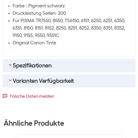
Farbe : Pigment schwarz
Druckleistung Seiten: 200
Für PIXMA TR7550, 8550, TS6150, 6151, 6250, 6251, 6350,
6351, 8150, 8151, 8152, 8250, 8251, 8252, 8350, 8351, 8352,
9150, 9155, 9550, 9551C
Original Canon Tinte
Spezifikationen
Varianten Verfügbarkeit
Umpack
Verpackungseinheit
1 stk.
Kapazität
Falsche Daten melden
Umpack
4 Packungen zu 1 stk.
Toner/Tinte Farbe
Standard
XL
XXL
Allgemeine Produktinformationen
Black
0
+13
+22
Ähnliche Produkte
Verpackungseinheit
1 Stück
Cyan
+38
+45
+31