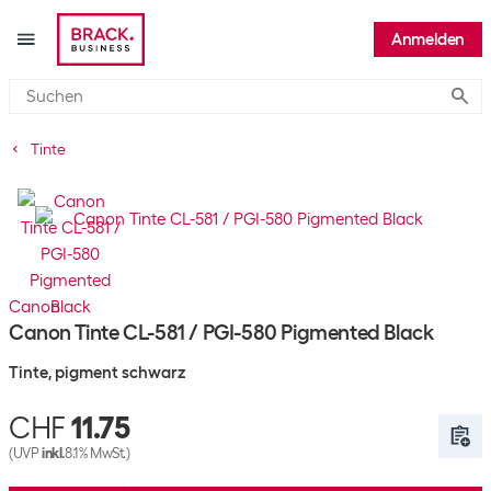
Anmelden
Submi
Tinte
Canon
Canon Tinte CL-581 / PGI-580 Pigmented Black
Tinte, pigment schwarz
CHF
11.75
(UVP
inkl.
8.1% MwSt.)