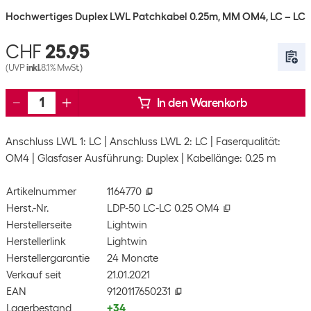
Hochwertiges Duplex LWL Patchkabel 0.25m, MM OM4, LC – LC
CHF
25.95
(UVP
inkl.
8.1% MwSt.)
In den Warenkorb
Anschluss LWL 1: LC
Anschluss LWL 2: LC
Faserqualität:
OM4
Glasfaser Ausführung: Duplex
Kabellänge: 0.25 m
Artikelnummer
1164770
Herst.-Nr.
LDP-50 LC-LC 0.25 OM4
Herstellerseite
Lightwin
Herstellerlink
Lightwin
Herstellergarantie
24 Monate
Verkauf seit
21.01.2021
EAN
9120117650231
Lagerbestand
+34