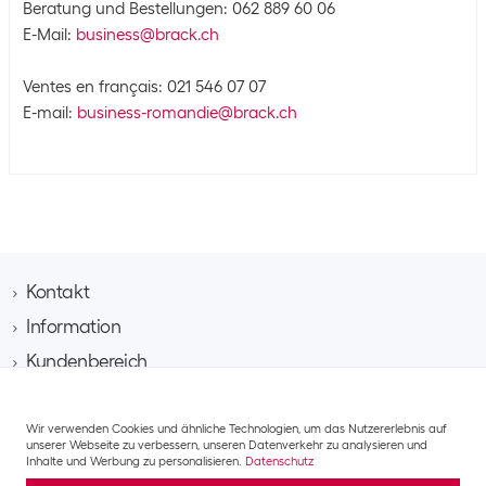
Beratung und Bestellungen: 062 889 60 06
E-Mail:
business@brack.ch
Ventes en français: 021 546 07 07
E-mail:
business-romandie@brack.ch
Kontakt
Information
Brack AG
Hintermättlistrasse 3
Kundenbereich
Kontakt
CH-5506 Mägenwil
Über Brack Business
Sortimentsbereich
Kundenkonto beantragen
Unternehmen
Tel. 062 889 60 06
Projektanfrage
Wir verwenden Cookies und ähnliche Technologien, um das Nutzererlebnis auf
IT​
Team
unserer Webseite zu verbessern, unseren Datenverkehr zu analysieren und
Lieferung/Versandkosten
E-Mail business@brack.ch
Multimedia​
Inhalte und Werbung zu personalisieren.
Datenschutz
Verantwortung​
Retouren
AGB
Datenschutz
Impressum
Mobile & Kommunikation​