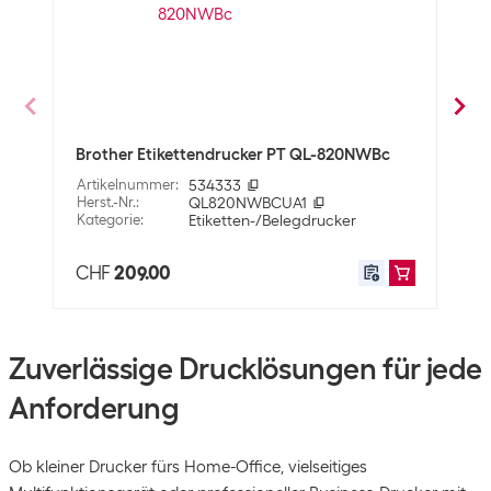
Brother Etikettendrucker PT QL-820NWBc
Brot
D610
Artikelnummer
:
534333
Herst.-Nr.
:
QL820NWBCUA1
Arti
Kategorie
:
Etiketten-/Belegdrucker
Herst
Kate
CHF
209.00
CH
Zuverlässige Drucklösungen für jede
Anforderung
Ob kleiner Drucker fürs Home-Office, vielseitiges